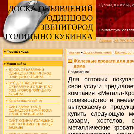
Суббота, 08.08.2026, 2
ДОСКА ОБЪЯВЛЕНИЙ
ОДИНЦОВО
ЗВЕНИГОРОД
Приветствую Вас
Гос
ГОЛИЦЫНО КУБИНКА
Главная
|
ИЗ РУК В 
»
Форма входа
Главная
»
Доска объявлений
»
Бизнес, сот
Железные кровати для дач
»
Меню сайта
дома
ДОСКА ОБЪЯВЛЕНИЙ
Предложение |
ОДИНЦОВО ЗВЕНИГОРОД
ГОЛИЦЫНО КУБИНКА
Для оптовых покупат
ВСЁ ДЛЯ ВАС ДОСКА
свои услуги предлага
ОБЪЯВЛЕНИЙ ОДИНЦОВО
ЗВЕНИГОРОД ГОЛИЦЫНО
компания «Металл-Кро
КУБИНКА
производство и имеем
Каталог ваших сайтов
выпускаемую продук
САЙТ ЗВЕНИГОРОД
ОДИНЦОВО НЕМЧИНОВКА
купить следующую ме
ТРЁХГОРКА ВЛАСИХА
казарм, хостелов, 
САЙТ КУБИНКА ГОЛИЦЫНО
КРАСНОЗНАМЕНСК ЧАСЦЫ
металлические кроват
ВЯЗЁМЫ
стальные двери решётки