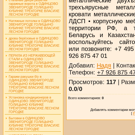
металлические двух
гаражные ворота в ОДИНЦОВО
трехъярусные метал
ЗВЕНИГОРОДЕ ГОЛИЦЫНО
КУБИНКЕ ТРЁХГОРКЕ ВЛАСИХЕ
кровати металлически
ЛЕСНОМ ГОРОДКЕ
ЛДСП • корпусную ме
Натяжные потолки в ОДИНЦОВО
ЗВЕНИГОРОДЕ ГОЛИЦЫНО
территории РФ, а 
КУБИНКЕ ТРЁХГОРКЕ ВЛАСИХЕ
ЛЕСНОМ ГОРОДКЕ
Беларусь и Казахста
дрова берёзовые в ОДИНЦОВО
воспользуйтесь сайтом
ЗВЕНИГОРОДЕ ГОЛИЦЫНО
КУБИНКЕ ТРЁХГОРКЕ ВЛАСИХЕ
или позвоните: +7 495
ЛЕСНОМ ГОРОДКЕ
926 875 47 01
ПЕРИЛА ИЗ НЕРЖАВЕЮЩЕЙ
СТАЛИ в ОДИНЦОВО
ЗВЕНИГОРОДЕ ГОЛИЦЫНО
Добавил
:
Надя
|
Конта
КУБИНКЕ ТРЁХГОРКЕ ВЛАСИХЕ
ЛЕСНОМ ГОРОДКЕ
Телефон
:
+7 926 875 4
Гаражи ракушки б/у в
ОДИНЦОВО ЗВЕНИГОРОДЕ
Просмотров
:
117
|
Разм
ГОЛИЦЫНО КУБИНКЕ
ТРЁХГОРКЕ ВЛАСИХЕ ЛЕСНОМ
0.0
/
0
ГОРОДКЕ
Установка кондиционеров в
Всего комментариев
:
0
ОДИНЦОВО ЗВЕНИГОРОДЕ
ГОЛИЦЫНО КУБИНКЕ
ТРЁХГОРКЕ ВЛАСИХЕ ЛЕСНОМ
Добавлять комментарии могу
ГОРОДКЕ
[
Р
Бытовки в ОДИНЦОВО
ЗВЕНИГОРОДЕ ГОЛИЦЫНО
КУБИНКЕ ТРЁХГОРКЕ ВЛАСИХЕ
ЛЕСНОМ ГОРОДКЕ