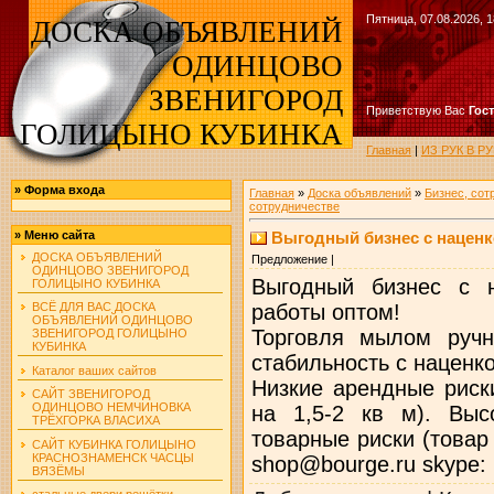
Пятница, 07.08.2026, 1
ДОСКА ОБЪЯВЛЕНИЙ
ОДИНЦОВО
ЗВЕНИГОРОД
Приветствую Вас
Гос
ГОЛИЦЫНО КУБИНКА
Главная
|
ИЗ РУК В 
»
Форма входа
Главная
»
Доска объявлений
»
Бизнес, сот
сотрудничестве
Выгодный бизнес с наценк
»
Меню сайта
ДОСКА ОБЪЯВЛЕНИЙ
Предложение |
ОДИНЦОВО ЗВЕНИГОРОД
Выгодный бизнес с 
ГОЛИЦЫНО КУБИНКА
работы оптом!
ВСЁ ДЛЯ ВАС ДОСКА
ОБЪЯВЛЕНИЙ ОДИНЦОВО
Торговля мылом ручн
ЗВЕНИГОРОД ГОЛИЦЫНО
КУБИНКА
стабильность с наценк
Каталог ваших сайтов
Низкие арендные риск
САЙТ ЗВЕНИГОРОД
ОДИНЦОВО НЕМЧИНОВКА
на 1,5-2 кв м). Выс
ТРЁХГОРКА ВЛАСИХА
товарные риски (товар
САЙТ КУБИНКА ГОЛИЦЫНО
КРАСНОЗНАМЕНСК ЧАСЦЫ
shop@bourge.ru skype: 
ВЯЗЁМЫ
стальные двери решётки