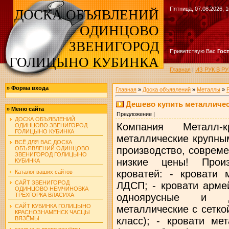
Пятница, 07.08.2026, 1
ДОСКА ОБЪЯВЛЕНИЙ
ОДИНЦОВО
ЗВЕНИГОРОД
Приветствую Вас
Гос
ГОЛИЦЫНО КУБИНКА
Главная
|
ИЗ РУК В 
»
Форма входа
Главная
»
Доска объявлений
»
Металлы
»
Дешево купить металличес
»
Меню сайта
Предложение |
ДОСКА ОБЪЯВЛЕНИЙ
Компания Металл-к
ОДИНЦОВО ЗВЕНИГОРОД
ГОЛИЦЫНО КУБИНКА
металлические крупны
ВСЁ ДЛЯ ВАС ДОСКА
производство, совреме
ОБЪЯВЛЕНИЙ ОДИНЦОВО
ЗВЕНИГОРОД ГОЛИЦЫНО
низкие цены! Прои
КУБИНКА
кроватей: - кровати 
Каталог ваших сайтов
САЙТ ЗВЕНИГОРОД
ЛДСП; - кровати арме
ОДИНЦОВО НЕМЧИНОВКА
одноярусные и д
ТРЁХГОРКА ВЛАСИХА
САЙТ КУБИНКА ГОЛИЦЫНО
металлические с сетко
КРАСНОЗНАМЕНСК ЧАСЦЫ
ВЯЗЁМЫ
класс); - кровати ме
стальные двери решётки