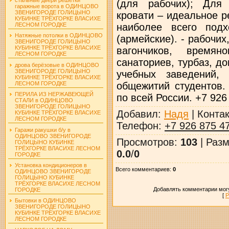
(для рабочих); Для
гаражные ворота в ОДИНЦОВО
ЗВЕНИГОРОДЕ ГОЛИЦЫНО
кровати – идеальное 
КУБИНКЕ ТРЁХГОРКЕ ВЛАСИХЕ
наиболее всего под
ЛЕСНОМ ГОРОДКЕ
Натяжные потолки в ОДИНЦОВО
(армейские). - рабочих
ЗВЕНИГОРОДЕ ГОЛИЦЫНО
КУБИНКЕ ТРЁХГОРКЕ ВЛАСИХЕ
вагончиков, времян
ЛЕСНОМ ГОРОДКЕ
санаториев, турбаз, до
дрова берёзовые в ОДИНЦОВО
ЗВЕНИГОРОДЕ ГОЛИЦЫНО
учебных заведений, 
КУБИНКЕ ТРЁХГОРКЕ ВЛАСИХЕ
общежитий студентов.
ЛЕСНОМ ГОРОДКЕ
ПЕРИЛА ИЗ НЕРЖАВЕЮЩЕЙ
по всей России. +7 926
СТАЛИ в ОДИНЦОВО
ЗВЕНИГОРОДЕ ГОЛИЦЫНО
Добавил
:
Надя
|
Конта
КУБИНКЕ ТРЁХГОРКЕ ВЛАСИХЕ
ЛЕСНОМ ГОРОДКЕ
Телефон
:
+7 926 875 4
Гаражи ракушки б/у в
ОДИНЦОВО ЗВЕНИГОРОДЕ
Просмотров
:
103
|
Разм
ГОЛИЦЫНО КУБИНКЕ
ТРЁХГОРКЕ ВЛАСИХЕ ЛЕСНОМ
0.0
/
0
ГОРОДКЕ
Установка кондиционеров в
Всего комментариев
:
0
ОДИНЦОВО ЗВЕНИГОРОДЕ
ГОЛИЦЫНО КУБИНКЕ
ТРЁХГОРКЕ ВЛАСИХЕ ЛЕСНОМ
Добавлять комментарии могу
ГОРОДКЕ
[
Р
Бытовки в ОДИНЦОВО
ЗВЕНИГОРОДЕ ГОЛИЦЫНО
КУБИНКЕ ТРЁХГОРКЕ ВЛАСИХЕ
ЛЕСНОМ ГОРОДКЕ