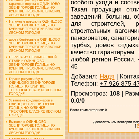
особого ухода и соотв
гаражные ворота в ОДИНЦОВО
ЗВЕНИГОРОДЕ ГОЛИЦЫНО
Такая продукция отл
КУБИНКЕ ТРЁХГОРКЕ ВЛАСИХЕ
заведений, больниц, о
ЛЕСНОМ ГОРОДКЕ
Натяжные потолки в ОДИНЦОВО
для строителей, р
ЗВЕНИГОРОДЕ ГОЛИЦЫНО
КУБИНКЕ ТРЁХГОРКЕ ВЛАСИХЕ
строительных вагончи
ЛЕСНОМ ГОРОДКЕ
пансионатов, санаторие
дрова берёзовые в ОДИНЦОВО
ЗВЕНИГОРОДЕ ГОЛИЦЫНО
турбаз, домов отдых
КУБИНКЕ ТРЁХГОРКЕ ВЛАСИХЕ
качество гарантируем. 
ЛЕСНОМ ГОРОДКЕ
ПЕРИЛА ИЗ НЕРЖАВЕЮЩЕЙ
любой регион России. 
СТАЛИ в ОДИНЦОВО
ЗВЕНИГОРОДЕ ГОЛИЦЫНО
45
КУБИНКЕ ТРЁХГОРКЕ ВЛАСИХЕ
ЛЕСНОМ ГОРОДКЕ
Добавил
:
Надя
|
Конта
Гаражи ракушки б/у в
Телефон
:
+7 926 875 4
ОДИНЦОВО ЗВЕНИГОРОДЕ
ГОЛИЦЫНО КУБИНКЕ
ТРЁХГОРКЕ ВЛАСИХЕ ЛЕСНОМ
Просмотров
:
108
|
Разм
ГОРОДКЕ
0.0
/
0
Установка кондиционеров в
ОДИНЦОВО ЗВЕНИГОРОДЕ
ГОЛИЦЫНО КУБИНКЕ
Всего комментариев
:
0
ТРЁХГОРКЕ ВЛАСИХЕ ЛЕСНОМ
ГОРОДКЕ
Бытовки в ОДИНЦОВО
Добавлять комментарии могу
ЗВЕНИГОРОДЕ ГОЛИЦЫНО
[
Р
КУБИНКЕ ТРЁХГОРКЕ ВЛАСИХЕ
ЛЕСНОМ ГОРОДКЕ