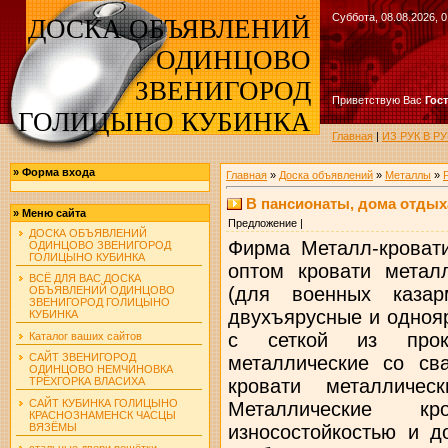
Суббота, 08.08.2026, 0
ДОСКА ОБЪЯВЛЕНИЙ
ОДИНЦОВО
ЗВЕНИГОРОД
Приветствую Вас
Гос
ГОЛИЦЫНО КУБИНКА
Главная
|
ИЗ РУК В 
»
Форма входа
Главная
»
Доска объявлений
»
Металлы
»
В пансионаты, дома отдых
»
Меню сайта
Предложение |
ДОСКА ОБЪЯВЛЕНИЙ
Фирма Металл-кроват
ОДИНЦОВО ЗВЕНИГОРОД
ГОЛИЦЫНО КУБИНКА
оптом кровати металл
ВСЁ ДЛЯ ВАС ДОСКА
(для военных казар
ОБЪЯВЛЕНИЙ ОДИНЦОВО
ЗВЕНИГОРОД ГОЛИЦЫНО
двухъярусные и одноя
КУБИНКА
с сеткой из прок
Каталог ваших сайтов
САЙТ ЗВЕНИГОРОД
металлические со сва
ОДИНЦОВО НЕМЧИНОВКА
кровати металличе
ТРЁХГОРКА ВЛАСИХА
САЙТ КУБИНКА ГОЛИЦЫНО
Металлические к
КРАСНОЗНАМЕНСК ЧАСЦЫ
ВЯЗЁМЫ
износостойкостью и д
стальные двери решётки