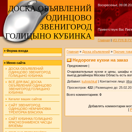
Воскресенье, 09.08.20
ДОСКА ОБЪЯВЛЕНИЙ
ОДИНЦОВО
ЗВЕНИГОРОД
Приветствую Вас
Гос
ГОЛИЦЫНО КУБИНКА
Главная
|
ИЗ РУК В 
»
Форма входа
Главная
»
Доска объявлений
»
Прочие тов
Недорогие кухни на заказ
»
Меню сайта
Предложение |
ДОСКА ОБЪЯВЛЕНИЙ
Очаровательные кухни и цены, шкафы к
ОДИНЦОВО ЗВЕНИГОРОД
выезд дизайнера Москва Область есть воп
ГОЛИЦЫНО КУБИНКА
Добавил
:
kuhnishkaf
|
Контактное лицо
:
Иго
ВСЁ ДЛЯ ВАС ДОСКА
ОБЪЯВЛЕНИЙ ОДИНЦОВО
Просмотров
:
422
|
Размещено до
: 25.02.20
ЗВЕНИГОРОД ГОЛИЦЫНО
КУБИНКА
Всего комментариев
:
0
Каталог ваших сайтов
САЙТ ЗВЕНИГОРОД
Добавлять комментарии могу
ОДИНЦОВО НЕМЧИНОВКА
[
Р
ТРЁХГОРКА ВЛАСИХА
САЙТ КУБИНКА ГОЛИЦЫНО
КРАСНОЗНАМЕНСК ЧАСЦЫ
ВЯЗЁМЫ
стальные двери решётки