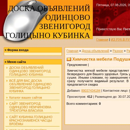
Пятница, 07.08.2026, 0
ДОСКА ОБЪЯВЛЕНИЙ
ОДИНЦОВО
ЗВЕНИГОРОД
Приветствую Вас
Гос
ГОЛИЦЫНО КУБИНКА
Главная
|
ИЗ РУК В 
»
Форма входа
Главная
»
Доска объявлений
»
Разное
»
Ра
Химчистка мебели Подуш
»
Меню сайта
Предложение |
ДОСКА ОБЪЯВЛЕНИЙ
Химчистка мягкой мебели представляет
ОДИНЦОВО ЗВЕНИГОРОД
безвредного для Вашего здоровья. Грязь 
ГОЛИЦЫНО КУБИНКА
сушке. Иными словами, по завершению п
ВСЁ ДЛЯ ВАС ДОСКА
сразу получаете видимый результат. В
ОБЪЯВЛЕНИЙ ОДИНЦОВО
предлагается скидка
ЗВЕНИГОРОД ГОЛИЦЫНО
Добавил
:
89037434184
|
Контактное лицо
:
КУБИНКА
Просмотров
:
412
|
Размещено до
: 30.07.2
Каталог ваших сайтов
Всего комментариев
:
0
САЙТ ЗВЕНИГОРОД
ОДИНЦОВО НЕМЧИНОВКА
ТРЁХГОРКА ВЛАСИХА
САЙТ КУБИНКА ГОЛИЦЫНО
КРАСНОЗНАМЕНСК ЧАСЦЫ
ВЯЗЁМЫ
стальные двери решётки