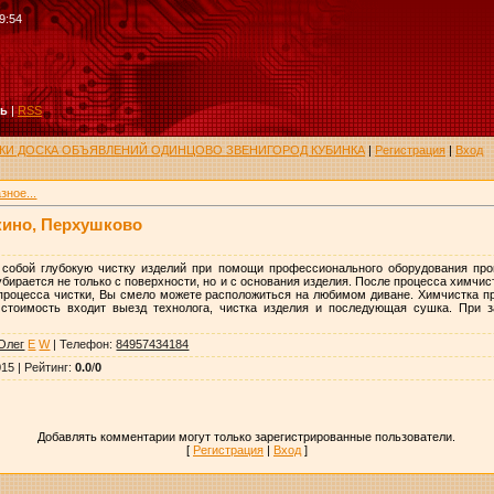
9:54
ть
|
RSS
РУКИ ДОСКА ОБЪЯВЛЕНИЙ ОДИНЦОВО ЗВЕНИГОРОД КУБИНКА
|
Регистрация
|
Вход
зное...
кино, Перхушково
 собой глубокую чистку изделий при помощи профессионального оборудования про
убирается не только с поверхности, но и с основания изделия. После процесса химчи
роцесса чистки, Вы смело можете расположиться на любимом диване. Химчистка пр
 стоимость входит выезд технолога, чистка изделия и последующая сушка. При з
Олег
E
W
|
Телефон
:
84957434184
015 |
Рейтинг
:
0.0
/
0
Добавлять комментарии могут только зарегистрированные пользователи.
[
Регистрация
|
Вход
]