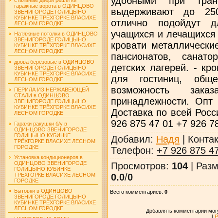
удобными при транс
гаражные ворота в ОДИНЦОВО
выдерживают до 250
ЗВЕНИГОРОДЕ ГОЛИЦЫНО
КУБИНКЕ ТРЁХГОРКЕ ВЛАСИХЕ
отлично подойдут д
ЛЕСНОМ ГОРОДКЕ
учащихся и лечащихся
Натяжные потолки в ОДИНЦОВО
ЗВЕНИГОРОДЕ ГОЛИЦЫНО
кровати металлически
КУБИНКЕ ТРЁХГОРКЕ ВЛАСИХЕ
ЛЕСНОМ ГОРОДКЕ
пансионатов, санато
дрова берёзовые в ОДИНЦОВО
детских лагерей. - к
ЗВЕНИГОРОДЕ ГОЛИЦЫНО
КУБИНКЕ ТРЁХГОРКЕ ВЛАСИХЕ
для гостиниц, общ
ЛЕСНОМ ГОРОДКЕ
возможность зак
ПЕРИЛА ИЗ НЕРЖАВЕЮЩЕЙ
СТАЛИ в ОДИНЦОВО
принадлежности. Опт 
ЗВЕНИГОРОДЕ ГОЛИЦЫНО
КУБИНКЕ ТРЁХГОРКЕ ВЛАСИХЕ
Доставка по всей Росс
ЛЕСНОМ ГОРОДКЕ
926 875 47 01 +7 926 7
Гаражи ракушки б/у в
ОДИНЦОВО ЗВЕНИГОРОДЕ
ГОЛИЦЫНО КУБИНКЕ
Добавил
:
Надя
|
Конта
ТРЁХГОРКЕ ВЛАСИХЕ ЛЕСНОМ
ГОРОДКЕ
Телефон
:
+7 926 875 4
Установка кондиционеров в
ОДИНЦОВО ЗВЕНИГОРОДЕ
Просмотров
:
104
|
Разм
ГОЛИЦЫНО КУБИНКЕ
0.0
/
0
ТРЁХГОРКЕ ВЛАСИХЕ ЛЕСНОМ
ГОРОДКЕ
Бытовки в ОДИНЦОВО
Всего комментариев
:
0
ЗВЕНИГОРОДЕ ГОЛИЦЫНО
КУБИНКЕ ТРЁХГОРКЕ ВЛАСИХЕ
ЛЕСНОМ ГОРОДКЕ
Добавлять комментарии могу
[
Р