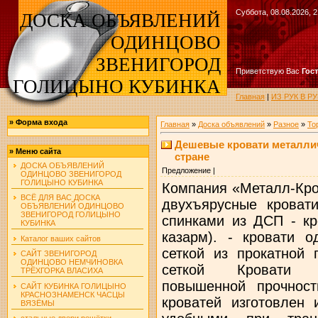
Суббота, 08.08.2026, 2
ДОСКА ОБЪЯВЛЕНИЙ
ОДИНЦОВО
ЗВЕНИГОРОД
Приветствую Вас
Гос
ГОЛИЦЫНО КУБИНКА
Главная
|
ИЗ РУК В 
»
Форма входа
Главная
»
Доска объявлений
»
Разное
»
То
Дешевые кровати металлич
»
Меню сайта
стране
ДОСКА ОБЪЯВЛЕНИЙ
Предложение |
ОДИНЦОВО ЗВЕНИГОРОД
ГОЛИЦЫНО КУБИНКА
Компания «Металл-Кро
ВСЁ ДЛЯ ВАС ДОСКА
двухъярусные кровати
ОБЪЯВЛЕНИЙ ОДИНЦОВО
ЗВЕНИГОРОД ГОЛИЦЫНО
спинками из ДСП - кр
КУБИНКА
казарм). - кровати 
Каталог ваших сайтов
сеткой из прокатной 
САЙТ ЗВЕНИГОРОД
ОДИНЦОВО НЕМЧИНОВКА
сеткой Кровати м
ТРЁХГОРКА ВЛАСИХА
повышенной прочност
САЙТ КУБИНКА ГОЛИЦЫНО
КРАСНОЗНАМЕНСК ЧАСЦЫ
кроватей изготовлен 
ВЯЗЁМЫ
стальные двери решётки