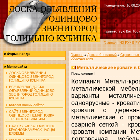
Понедельник, 10.08.20
ДОСКА ОБЪЯВЛЕНИЙ
ОДИНЦОВО
ЗВЕНИГОРОД
Приветствую Вас
Гос
ГОЛИЦЫНО КУБИНКА
Главная
|
ИЗ РУК В 
»
Форма входа
Главная
»
Доска объявлений
»
Строительс
оборудование
Металлические кровати в
»
Меню сайта
ДОСКА ОБЪЯВЛЕНИЙ
Предложение |
ОДИНЦОВО ЗВЕНИГОРОД
Компания Металл-кро
ГОЛИЦЫНО КУБИНКА
металлической мебе
ВСЁ ДЛЯ ВАС ДОСКА
ОБЪЯВЛЕНИЙ ОДИНЦОВО
варианты металлич
ЗВЕНИГОРОД ГОЛИЦЫНО
КУБИНКА
одноярусные - кроват
Каталог ваших сайтов
кровати с деревя
САЙТ ЗВЕНИГОРОД
ОДИНЦОВО НЕМЧИНОВКА
металлические с про
ТРЁХГОРКА ВЛАСИХА
сварной сеткой - кро
САЙТ КУБИНКА ГОЛИЦЫНО
КРАСНОЗНАМЕНСК ЧАСЦЫ
кровати компании Ме
ВЯЗЁМЫ
долговечная мебел
стальные двери решётки