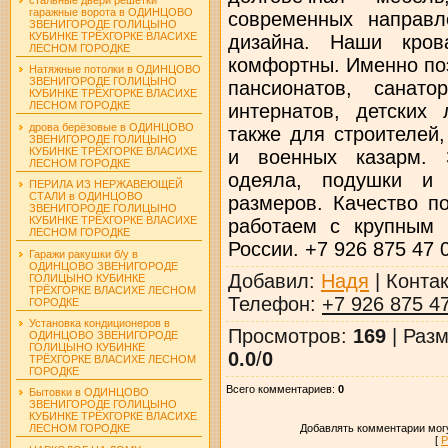
гаражные ворота в ОДИНЦОВО
современных направл
ЗВЕНИГОРОДЕ ГОЛИЦЫНО
КУБИНКЕ ТРЁХГОРКЕ ВЛАСИХЕ
дизайна. Наши кров
ЛЕСНОМ ГОРОДКЕ
комфортны. Именно по
Натяжные потолки в ОДИНЦОВО
ЗВЕНИГОРОДЕ ГОЛИЦЫНО
пансионатов, санато
КУБИНКЕ ТРЁХГОРКЕ ВЛАСИХЕ
ЛЕСНОМ ГОРОДКЕ
интернатов, детских 
дрова берёзовые в ОДИНЦОВО
также для строителей,
ЗВЕНИГОРОДЕ ГОЛИЦЫНО
КУБИНКЕ ТРЁХГОРКЕ ВЛАСИХЕ
и военных казарм. 
ЛЕСНОМ ГОРОДКЕ
одеяла, подушки и 
ПЕРИЛА ИЗ НЕРЖАВЕЮЩЕЙ
СТАЛИ в ОДИНЦОВО
размеров. Качество п
ЗВЕНИГОРОДЕ ГОЛИЦЫНО
КУБИНКЕ ТРЁХГОРКЕ ВЛАСИХЕ
работаем с крупным 
ЛЕСНОМ ГОРОДКЕ
России. +7 926 875 47 
Гаражи ракушки б/у в
ОДИНЦОВО ЗВЕНИГОРОДЕ
Добавил
:
Надя
|
Конта
ГОЛИЦЫНО КУБИНКЕ
ТРЁХГОРКЕ ВЛАСИХЕ ЛЕСНОМ
Телефон
:
+7 926 875 4
ГОРОДКЕ
Установка кондиционеров в
Просмотров
:
169
|
Разм
ОДИНЦОВО ЗВЕНИГОРОДЕ
ГОЛИЦЫНО КУБИНКЕ
0.0
/
0
ТРЁХГОРКЕ ВЛАСИХЕ ЛЕСНОМ
ГОРОДКЕ
Всего комментариев
:
0
Бытовки в ОДИНЦОВО
ЗВЕНИГОРОДЕ ГОЛИЦЫНО
КУБИНКЕ ТРЁХГОРКЕ ВЛАСИХЕ
Добавлять комментарии могу
ЛЕСНОМ ГОРОДКЕ
[
Р