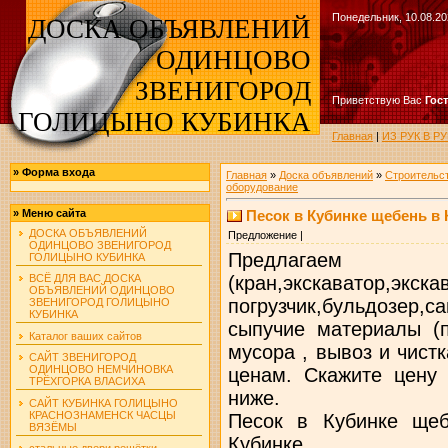
Понедельник, 10.08.20
ДОСКА ОБЪЯВЛЕНИЙ
ОДИНЦОВО
ЗВЕНИГОРОД
Приветствую Вас
Гос
ГОЛИЦЫНО КУБИНКА
Главная
|
ИЗ РУК В 
»
Форма входа
Главная
»
Доска объявлений
»
Строительс
оборудование
Песок в Кубинке щебень в 
»
Меню сайта
ДОСКА ОБЪЯВЛЕНИЙ
Предложение |
ОДИНЦОВО ЗВЕНИГОРОД
Предлагаем у
ГОЛИЦЫНО КУБИНКА
(кран,экскаватор,экска
ВСЁ ДЛЯ ВАС ДОСКА
ОБЪЯВЛЕНИЙ ОДИНЦОВО
погрузчик,бульдозе
ЗВЕНИГОРОД ГОЛИЦЫНО
КУБИНКА
сыпучие материалы (п
Каталог ваших сайтов
мусора , вывоз и чистк
САЙТ ЗВЕНИГОРОД
ОДИНЦОВО НЕМЧИНОВКА
ценам. Скажите цену
ТРЁХГОРКА ВЛАСИХА
ниже.
САЙТ КУБИНКА ГОЛИЦЫНО
КРАСНОЗНАМЕНСК ЧАСЦЫ
Песок в Кубинке щеб
ВЯЗЁМЫ
Кубинке
стальные двери решётки