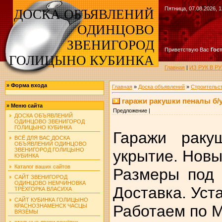
Пятница, 07.08.2026, 1
ДОСКА ОБЪЯВЛЕНИЙ
ОДИНЦОВО
ЗВЕНИГОРОД
Приветствую Вас
Гос
ГОЛИЦЫНО КУБИНКА
Главная
|
ИЗ РУК В 
»
Форма входа
Главная
»
Доска объявлений
»
Строительс
гаражи ракушки пеналы б/
»
Меню сайта
Предложение |
ДОСКА ОБЪЯВЛЕНИЙ
ОДИНЦОВО ЗВЕНИГОРОД
ГОЛИЦЫНО КУБИНКА
Гаражи раку
ВСЁ ДЛЯ ВАС ДОСКА
ОБЪЯВЛЕНИЙ ОДИНЦОВО
ЗВЕНИГОРОД ГОЛИЦЫНО
укрытие. Новые
КУБИНКА
Каталог ваших сайтов
Размеры под 
САЙТ ЗВЕНИГОРОД
ОДИНЦОВО НЕМЧИНОВКА
Доставка. Уст
ТРЁХГОРКА ВЛАСИХА
САЙТ КУБИНКА ГОЛИЦЫНО
Работаем по М
КРАСНОЗНАМЕНСК ЧАСЦЫ
ВЯЗЁМЫ
стальные двери решётки