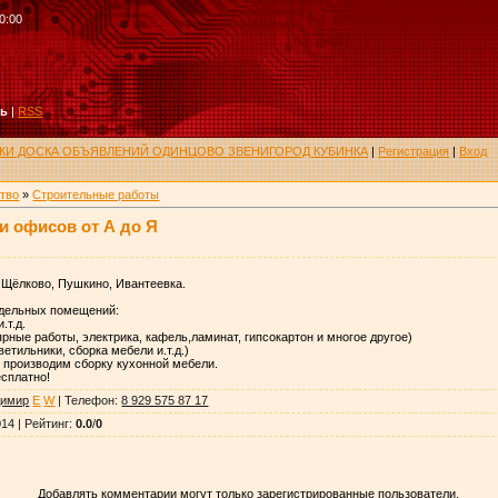
0:00
ть
|
RSS
РУКИ ДОСКА ОБЪЯВЛЕНИЙ ОДИНЦОВО ЗВЕНИГОРОД КУБИНКА
|
Регистрация
|
Вход
тво
»
Строительные работы
и офисов от А до Я
!
 Щёлково, Пушкино, Ивантеевка.
отдельных помещений:
.т.д.
рные работы, электрика, кафель,ламинат, гипсокартон и многое другое)
ветильники, сборка мебели и.т.д.)
 производим сборку кухонной мебели.
есплатно!
димир
E
W
|
Телефон
:
8 929 575 87 17
014 |
Рейтинг
:
0.0
/
0
Добавлять комментарии могут только зарегистрированные пользователи.