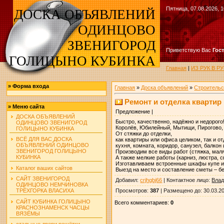
Пятница, 07.08.2026, 1
ДОСКА ОБЪЯВЛЕНИЙ
ОДИНЦОВО
ЗВЕНИГОРОД
Приветствую Вас
Гос
ГОЛИЦЫНО КУБИНКА
Главная
|
ИЗ РУК В 
»
Форма входа
Главная
»
Доска объявлений
»
Строительс
Ремонт и отделка квартир 
»
Меню сайта
Предложение |
ДОСКА ОБЪЯВЛЕНИЙ
Быстро, качественно, надёжно и недорого
ОДИНЦОВО ЗВЕНИГОРОД
Королёв, Юбилейный, Мытищи, Пирогово,
ГОЛИЦЫНО КУБИНКА
От стяжки до отделки,
ВСЁ ДЛЯ ВАС ДОСКА
как квартиры или офиса целиком, так и 
ОБЪЯВЛЕНИЙ ОДИНЦОВО
кухня, комната, коридор, санузел, балкон и
ЗВЕНИГОРОД ГОЛИЦЫНО
Производим все виды работ (стяжка, маля
КУБИНКА
А также мелкие работы (карниз, люстра, с
Изготавливаем встроенные шкафы купе и
Каталог ваших сайтов
Выезд на место и составление сметы – б
САЙТ ЗВЕНИГОРОД
Добавил
:
crjhgbj66
|
Контактное лицо
:
Вла
ОДИНЦОВО НЕМЧИНОВКА
Просмотров
:
387
|
Размещено до
: 30.03.2
ТРЁХГОРКА ВЛАСИХА
САЙТ КУБИНКА ГОЛИЦЫНО
Всего комментариев
:
0
КРАСНОЗНАМЕНСК ЧАСЦЫ
ВЯЗЁМЫ
стальные двери решётки