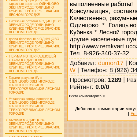
выполненные работы!
гаражные ворота в ОДИНЦОВО
ЗВЕНИГОРОДЕ ГОЛИЦЫНО
Консультация, составл
КУБИНКЕ ТРЁХГОРКЕ ВЛАСИХЕ
ЛЕСНОМ ГОРОДКЕ
Качественно, разумные
Натяжные потолки в ОДИНЦОВО
Одинцово * Голицыно
ЗВЕНИГОРОДЕ ГОЛИЦЫНО
КУБИНКЕ ТРЁХГОРКЕ ВЛАСИХЕ
Кубинка * Лесной горо
ЛЕСНОМ ГОРОДКЕ
другие населенные пун
дрова берёзовые в ОДИНЦОВО
ЗВЕНИГОРОДЕ ГОЛИЦЫНО
http://www.remkvart.uco
КУБИНКЕ ТРЁХГОРКЕ ВЛАСИХЕ
ЛЕСНОМ ГОРОДКЕ
Тел. 8-926-340-37-32
ПЕРИЛА ИЗ НЕРЖАВЕЮЩЕЙ
СТАЛИ в ОДИНЦОВО
Добавил
:
dumon17
|
Ко
ЗВЕНИГОРОДЕ ГОЛИЦЫНО
КУБИНКЕ ТРЁХГОРКЕ ВЛАСИХЕ
W
|
Телефон
:
8 (926) 3
ЛЕСНОМ ГОРОДКЕ
Гаражи ракушки б/у в
Просмотров
:
1289
|
Раз
ОДИНЦОВО ЗВЕНИГОРОДЕ
ГОЛИЦЫНО КУБИНКЕ
Рейтинг
:
0.0
/
0
ТРЁХГОРКЕ ВЛАСИХЕ ЛЕСНОМ
ГОРОДКЕ
Всего комментариев
:
0
Установка кондиционеров в
ОДИНЦОВО ЗВЕНИГОРОДЕ
ГОЛИЦЫНО КУБИНКЕ
Добавлять комментарии могут
ТРЁХГОРКЕ ВЛАСИХЕ ЛЕСНОМ
[
Ре
ГОРОДКЕ
Бытовки в ОДИНЦОВО
ЗВЕНИГОРОДЕ ГОЛИЦЫНО
КУБИНКЕ ТРЁХГОРКЕ ВЛАСИХЕ
ЛЕСНОМ ГОРОДКЕ