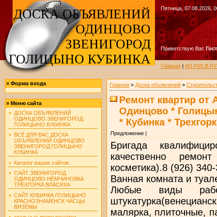
Пятница, 07.08.2026, 0
ДОСКА ОБЪЯВЛЕНИЙ
ОДИНЦОВО
ЗВЕНИГОРОД
Приветствую Вас
Гос
ГОЛИЦЫНО КУБИНКА
Главная
|
ИЗ РУК В 
»
Форма входа
Главная
»
Доска объявлений
»
Строительс
Ремонт квартир от А
»
Меню сайта
Одинцово * Голицын
ДОСКА ОБЪЯВЛЕНИЙ
ОДИНЦОВО ЗВЕНИГОРОД
* Кубинка * Трехгорк
ГОЛИЦЫНО КУБИНКА
Предложение |
ВСЁ ДЛЯ ВАС ДОСКА
ОБЪЯВЛЕНИЙ ОДИНЦОВО
Бригада квалифицир
ЗВЕНИГОРОД ГОЛИЦЫНО
КУБИНКА
качественно ремонт
Каталог ваших сайтов
косметика).8 (926) 340
САЙТ ЗВЕНИГОРОД
Ванная комната и туал
ОДИНЦОВО НЕМЧИНОВКА
ТРЁХГОРКА ВЛАСИХА
Любые виды работ
САЙТ КУБИНКА ГОЛИЦЫНО
штукатурка(венецианск
КРАСНОЗНАМЕНСК ЧАСЦЫ
ВЯЗЁМЫ
малярка, плиточные, п
стальные двери решётки