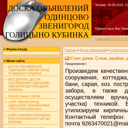
Четверг, 06.08.2026, 1
ДОСКА ОБЪЯВЛЕНИЙ
ОДИНЦОВО
ЗВЕНИГОРОД
Приветствую Вас
Гос
ГОЛИЦЫНО КУБИНКА
Главная
|
ИЗ РУК В 
»
Форма входа
Главная
»
Доска объявлений
»
Строительс
Снос дома. Слом, разбор, 
»
Меню сайта
Предложение |
ДОСКА ОБЪЯВЛЕНИЙ
Произведем качествен
ОДИНЦОВО ЗВЕНИГОРОД
ГОЛИЦЫНО КУБИНКА
сооружения, коттедж
ВСЁ ДЛЯ ВАС ДОСКА
бани, сарая, хоз. пост
ОБЪЯВЛЕНИЙ ОДИНЦОВО
ЗВЕНИГОРОД ГОЛИЦЫНО
забора, а также д
КУБИНКА
осуществляем вручн
Каталог ваших сайтов
САЙТ ЗВЕНИГОРОД
участка) техникой.
ОДИНЦОВО НЕМЧИНОВКА
утилизируем кирпичн
ТРЁХГОРКА ВЛАСИХА
САЙТ КУБИНКА ГОЛИЦЫНО
Контактный телефон: 
КРАСНОЗНАМЕНСК ЧАСЦЫ
ВЯЗЁМЫ
почта 9263470021@mail
стальные двери решётки