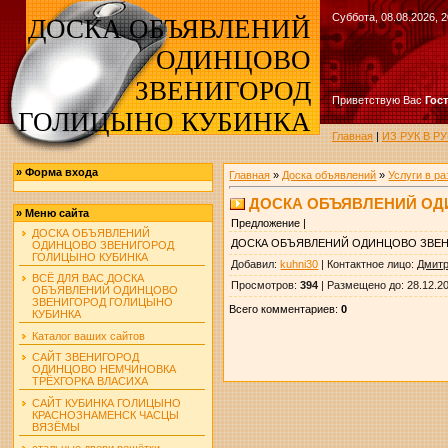
Суббота, 08.08.2026, 2
ДОСКА ОБЪЯВЛЕНИЙ
ОДИНЦОВО
ЗВЕНИГОРОД
Приветствую Вас
Гос
ГОЛИЦЫНО КУБИНКА
Главная
|
ИЗ РУК В 
»
Форма входа
Главная
»
Доска объявлений
»
Услуги в р
ДОСКА ОБЪЯВЛЕНИЙ ОД
»
Меню сайта
Предложение |
ДОСКА ОБЪЯВЛЕНИЙ
ДОСКА ОБЪЯВЛЕНИЙ ОДИНЦОВО ЗВЕ
ОДИНЦОВО ЗВЕНИГОРОД
ГОЛИЦЫНО КУБИНКА
Добавил
:
kuhni30
|
Контактное лицо
:
Дмит
ВСЁ ДЛЯ ВАС ДОСКА
Просмотров
:
394
|
Размещено до
: 28.12.2
ОБЪЯВЛЕНИЙ ОДИНЦОВО
ЗВЕНИГОРОД ГОЛИЦЫНО
Всего комментариев
:
0
КУБИНКА
Каталог ваших сайтов
САЙТ ЗВЕНИГОРОД
ОДИНЦОВО НЕМЧИНОВКА
ТРЁХГОРКА ВЛАСИХА
САЙТ КУБИНКА ГОЛИЦЫНО
КРАСНОЗНАМЕНСК ЧАСЦЫ
ВЯЗЁМЫ
стальные двери решётки