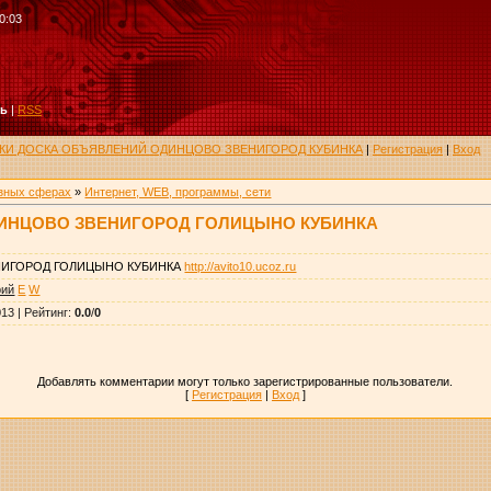
0:03
ть
|
RSS
РУКИ ДОСКА ОБЪЯВЛЕНИЙ ОДИНЦОВО ЗВЕНИГОРОД КУБИНКА
|
Регистрация
|
Вход
азных сферах
»
Интернет, WEB, программы, сети
ИНЦОВО ЗВЕНИГОРОД ГОЛИЦЫНО КУБИНКА
НИГОРОД ГОЛИЦЫНО КУБИНКА
http://avito10.ucoz.ru
рий
E
W
013 |
Рейтинг
:
0.0
/
0
Добавлять комментарии могут только зарегистрированные пользователи.
[
Регистрация
|
Вход
]