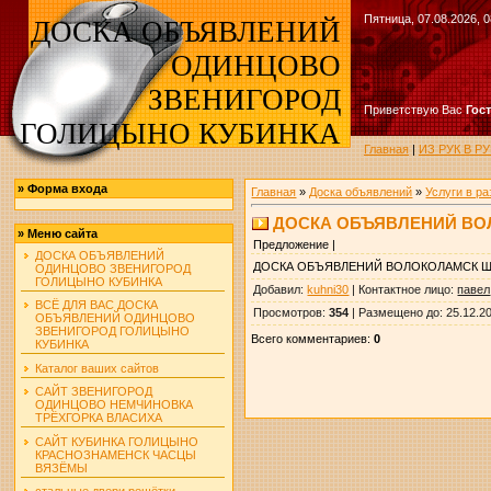
Пятница, 07.08.2026, 0
ДОСКА ОБЪЯВЛЕНИЙ
ОДИНЦОВО
ЗВЕНИГОРОД
Приветствую Вас
Гос
ГОЛИЦЫНО КУБИНКА
Главная
|
ИЗ РУК В 
»
Форма входа
Главная
»
Доска объявлений
»
Услуги в р
ДОСКА ОБЪЯВЛЕНИЙ В
»
Меню сайта
Предложение |
ДОСКА ОБЪЯВЛЕНИЙ
ДОСКА ОБЪЯВЛЕНИЙ ВОЛОКОЛАМСК 
ОДИНЦОВО ЗВЕНИГОРОД
ГОЛИЦЫНО КУБИНКА
Добавил
:
kuhni30
|
Контактное лицо
:
павел
ВСЁ ДЛЯ ВАС ДОСКА
Просмотров
:
354
|
Размещено до
: 25.12.2
ОБЪЯВЛЕНИЙ ОДИНЦОВО
ЗВЕНИГОРОД ГОЛИЦЫНО
Всего комментариев
:
0
КУБИНКА
Каталог ваших сайтов
САЙТ ЗВЕНИГОРОД
ОДИНЦОВО НЕМЧИНОВКА
ТРЁХГОРКА ВЛАСИХА
САЙТ КУБИНКА ГОЛИЦЫНО
КРАСНОЗНАМЕНСК ЧАСЦЫ
ВЯЗЁМЫ
стальные двери решётки