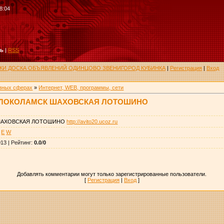
8:04
ть
|
RSS
РУКИ ДОСКА ОБЪЯВЛЕНИЙ ОДИНЦОВО ЗВЕНИГОРОД КУБИНКА
|
Регистрация
|
Вход
азных сферах
»
Интернет, WEB, программы, сети
ОЛОКОЛАМСК ШАХОВСКАЯ ЛОТОШИНО
ШАХОВСКАЯ ЛОТОШИНО
http://avito20.ucoz.ru
E
W
013 |
Рейтинг
:
0.0
/
0
Добавлять комментарии могут только зарегистрированные пользователи.
[
Регистрация
|
Вход
]