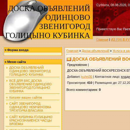
Суббота, 08.08.2026, 0
ДОСКА ОБЪЯВЛЕНИЙ
ОДИНЦОВО
ЗВЕНИГОРОД
Приветствую Вас
Гос
ГОЛИЦЫНО КУБИНКА
Главная
|
ИЗ РУК В 
»
Форма входа
Главная
»
Доска объявлений
»
Услуги в р
ДОСКА ОБЪЯВЛЕНИЙ ВО
»
Меню сайта
Предложение |
ДОСКА ОБЪЯВЛЕНИЙ
ДОСКА ОБЪЯВЛЕНИЙ ВОСКРЕСЕНСК Е
ОДИНЦОВО ЗВЕНИГОРОД
ГОЛИЦЫНО КУБИНКА
Добавил
:
kuhni30
|
Контактное лицо
:
влад
ВСЁ ДЛЯ ВАС ДОСКА
Просмотров
:
410
|
Размещено до
: 27.12.2
ОБЪЯВЛЕНИЙ ОДИНЦОВО
ЗВЕНИГОРОД ГОЛИЦЫНО
Всего комментариев
:
0
КУБИНКА
Каталог ваших сайтов
САЙТ ЗВЕНИГОРОД
ОДИНЦОВО НЕМЧИНОВКА
ТРЁХГОРКА ВЛАСИХА
САЙТ КУБИНКА ГОЛИЦЫНО
КРАСНОЗНАМЕНСК ЧАСЦЫ
ВЯЗЁМЫ
стальные двери решётки