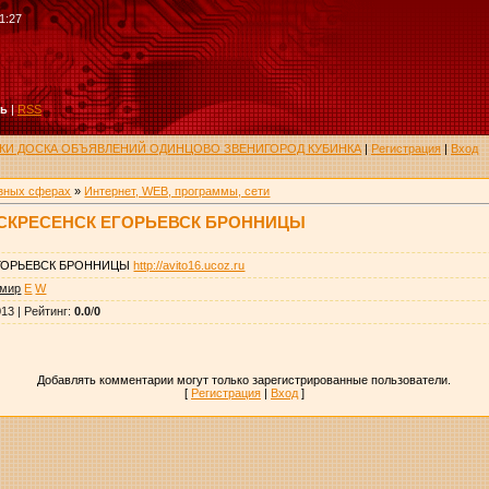
1:27
ть
|
RSS
РУКИ ДОСКА ОБЪЯВЛЕНИЙ ОДИНЦОВО ЗВЕНИГОРОД КУБИНКА
|
Регистрация
|
Вход
азных сферах
»
Интернет, WEB, программы, сети
СКРЕСЕНСК ЕГОРЬЕВСК БРОННИЦЫ
ГОРЬЕВСК БРОННИЦЫ
http://avito16.ucoz.ru
имир
E
W
013 |
Рейтинг
:
0.0
/
0
Добавлять комментарии могут только зарегистрированные пользователи.
[
Регистрация
|
Вход
]