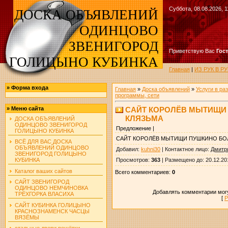
Суббота, 08.08.2026, 1
ДОСКА ОБЪЯВЛЕНИЙ
ОДИНЦОВО
ЗВЕНИГОРОД
Приветствую Вас
Гос
ГОЛИЦЫНО КУБИНКА
Главная
|
ИЗ РУК В 
»
Форма входа
Главная
»
Доска объявлений
»
Услуги в ра
программы, сети
САЙТ КОРОЛЁВ МЫТИЩИ
»
Меню сайта
КЛЯЗЬМА
ДОСКА ОБЪЯВЛЕНИЙ
ОДИНЦОВО ЗВЕНИГОРОД
Предложение |
ГОЛИЦЫНО КУБИНКА
САЙТ КОРОЛЁВ МЫТИЩИ ПУШКИНО БО
ВСЁ ДЛЯ ВАС ДОСКА
ОБЪЯВЛЕНИЙ ОДИНЦОВО
Добавил
:
kuhni30
|
Контактное лицо
:
Дмитр
ЗВЕНИГОРОД ГОЛИЦЫНО
Просмотров
:
363
|
Размещено до
: 20.12.20
КУБИНКА
Каталог ваших сайтов
Всего комментариев
:
0
САЙТ ЗВЕНИГОРОД
ОДИНЦОВО НЕМЧИНОВКА
Добавлять комментарии могу
ТРЁХГОРКА ВЛАСИХА
[
Р
САЙТ КУБИНКА ГОЛИЦЫНО
КРАСНОЗНАМЕНСК ЧАСЦЫ
ВЯЗЁМЫ
стальные двери решётки