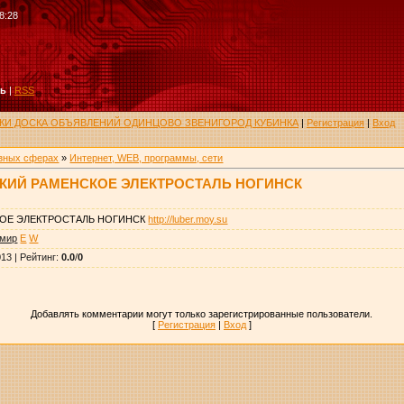
8:28
ть
|
RSS
РУКИ ДОСКА ОБЪЯВЛЕНИЙ ОДИНЦОВО ЗВЕНИГОРОД КУБИНКА
|
Регистрация
|
Вход
азных сферах
»
Интернет, WEB, программы, сети
КИЙ РАМЕНСКОЕ ЭЛЕКТРОСТАЛЬ НОГИНСК
ОЕ ЭЛЕКТРОСТАЛЬ НОГИНСК
http://luber.moy.su
имир
E
W
013 |
Рейтинг
:
0.0
/
0
Добавлять комментарии могут только зарегистрированные пользователи.
[
Регистрация
|
Вход
]