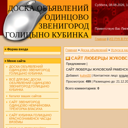
Суббота, 08.08.2026, 1
ДОСКА ОБЪЯВЛЕНИЙ
ОДИНЦОВО
ЗВЕНИГОРОД
Приветствую Вас
Гос
ГОЛИЦЫНО КУБИНКА
Главная
|
ИЗ РУК В 
»
Форма входа
Главная
»
Доска объявлений
»
Услуги в р
САЙТ ЛЮБЕРЦЫ ЖУКОВС
»
Меню сайта
Предложение |
ДОСКА ОБЪЯВЛЕНИЙ
САЙТ ЛЮБЕРЦЫ ЖУКОВСКИЙ РАМЕНСК
ОДИНЦОВО ЗВЕНИГОРОД
ГОЛИЦЫНО КУБИНКА
Добавил
:
kuhni30
|
Контактное лицо
:
влад
ВСЁ ДЛЯ ВАС ДОСКА
Просмотров
:
499
|
Размещено до
: 21.12.2
ОБЪЯВЛЕНИЙ ОДИНЦОВО
ЗВЕНИГОРОД ГОЛИЦЫНО
Всего комментариев
:
0
КУБИНКА
Каталог ваших сайтов
САЙТ ЗВЕНИГОРОД
ОДИНЦОВО НЕМЧИНОВКА
ТРЁХГОРКА ВЛАСИХА
САЙТ КУБИНКА ГОЛИЦЫНО
КРАСНОЗНАМЕНСК ЧАСЦЫ
ВЯЗЁМЫ
стальные двери решётки