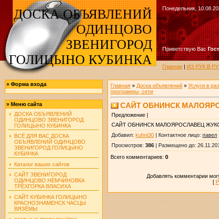
Понедельник, 10.08.20
ДОСКА ОБЪЯВЛЕНИЙ
ОДИНЦОВО
ЗВЕНИГОРОД
Приветствую Вас
Гос
ГОЛИЦЫНО КУБИНКА
Главная
|
ИЗ РУК В 
»
Форма входа
Главная
»
Доска объявлений
»
Услуги в ра
программы, сети
САЙТ ОБНИНСК МАЛОЯР
»
Меню сайта
ДОСКА ОБЪЯВЛЕНИЙ
Предложение |
ОДИНЦОВО ЗВЕНИГОРОД
САЙТ ОБНИНСК МАЛОЯРОСЛАВЕЦ ЖУК
ГОЛИЦЫНО КУБИНКА
Добавил
:
kuhni30
|
Контактное лицо
:
павел
ВСЁ ДЛЯ ВАС ДОСКА
ОБЪЯВЛЕНИЙ ОДИНЦОВО
Просмотров
:
386
|
Размещено до
: 26.11.20
ЗВЕНИГОРОД ГОЛИЦЫНО
КУБИНКА
Всего комментариев
:
0
Каталог ваших сайтов
САЙТ ЗВЕНИГОРОД
Добавлять комментарии могу
ОДИНЦОВО НЕМЧИНОВКА
[
Р
ТРЁХГОРКА ВЛАСИХА
САЙТ КУБИНКА ГОЛИЦЫНО
КРАСНОЗНАМЕНСК ЧАСЦЫ
ВЯЗЁМЫ
стальные двери решётки