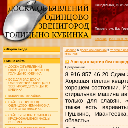
Понедельник, 10.08.20
ДОСКА ОБЪЯВЛЕНИЙ
ОДИНЦОВО
ЗВЕНИГОРОД
Приветствую Вас
Гос
ГОЛИЦЫНО КУБИНКА
Главная
|
ИЗ РУК В 
»
Форма входа
Главная
»
Доска объявлений
»
Услуги в ра
квартиры
Аренда квартир без посредн
»
Меню сайта
ДОСКА ОБЪЯВЛЕНИЙ
Предложение |
ОДИНЦОВО ЗВЕНИГОРОД
8 916 857 46 20 Сдам 
ГОЛИЦЫНО КУБИНКА
Хорошая тёплая кварт
ВСЁ ДЛЯ ВАС ДОСКА
ОБЪЯВЛЕНИЙ ОДИНЦОВО
хорошем состоянии. И
ЗВЕНИГОРОД ГОЛИЦЫНО
КУБИНКА
стиральная машина ав
Каталог ваших сайтов
только для славян. 
САЙТ ЗВЕНИГОРОД
ОДИНЦОВО НЕМЧИНОВКА
также есть варианты
ТРЁХГОРКА ВЛАСИХА
Пушкино, Ивантеевка
САЙТ КУБИНКА ГОЛИЦЫНО
КРАСНОЗНАМЕНСК ЧАСЦЫ
область».
ВЯЗЁМЫ
стальные двери решётки