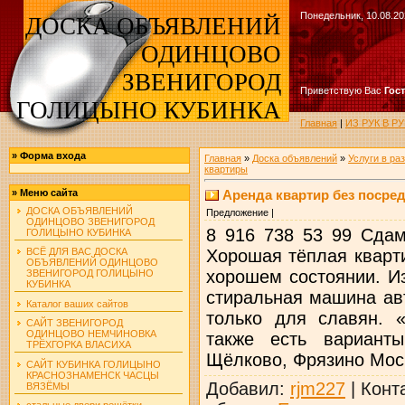
Понедельник, 10.08.20
ДОСКА ОБЪЯВЛЕНИЙ
ОДИНЦОВО
ЗВЕНИГОРОД
Приветствую Вас
Гос
ГОЛИЦЫНО КУБИНКА
Главная
|
ИЗ РУК В 
»
Форма входа
Главная
»
Доска объявлений
»
Услуги в ра
квартиры
Аренда квартир без посред
»
Меню сайта
ДОСКА ОБЪЯВЛЕНИЙ
Предложение |
ОДИНЦОВО ЗВЕНИГОРОД
8 916 738 53 99 Сдам
ГОЛИЦЫНО КУБИНКА
Хорошая тёплая кварт
ВСЁ ДЛЯ ВАС ДОСКА
ОБЪЯВЛЕНИЙ ОДИНЦОВО
хорошем состоянии. И
ЗВЕНИГОРОД ГОЛИЦЫНО
КУБИНКА
стиральная машина ав
Каталог ваших сайтов
только для славян. 
САЙТ ЗВЕНИГОРОД
ОДИНЦОВО НЕМЧИНОВКА
также есть варианты
ТРЁХГОРКА ВЛАСИХА
Щёлково, Фрязино Моск
САЙТ КУБИНКА ГОЛИЦЫНО
КРАСНОЗНАМЕНСК ЧАСЦЫ
Добавил
:
rjm227
|
Конт
ВЯЗЁМЫ
стальные двери решётки