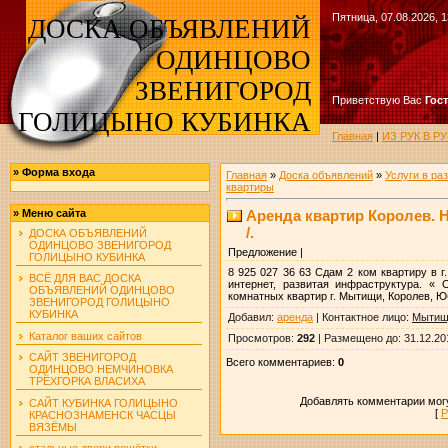
Пятница, 07.08.2026, 1
ДОСКА ОБЪЯВЛЕНИЙ
ОДИНЦОВО
ЗВЕНИГОРОД
Приветствую Вас
Гос
ГОЛИЦЫНО КУБИНКА
Главная
|
ИЗ РУК В 
»
Форма входа
Главная
»
Доска объявлений
»
Услуги в ра
квартиры
Аренда квартир Королев. Н
»
Меню сайта
/.
ДОСКА ОБЪЯВЛЕНИЙ
ОДИНЦОВО ЗВЕНИГОРОД
Предложение |
ГОЛИЦЫНО КУБИНКА
8 925 027 36 63 Сдам 2 ком квартиру в г
ВСЁ ДЛЯ ВАС ДОСКА
интернет, развитая инфраструктура. « 
ОБЪЯВЛЕНИЙ ОДИНЦОВО
комнатных квартир г. Мытищи, Королев, 
ЗВЕНИГОРОД ГОЛИЦЫНО
КУБИНКА
Добавил
:
аренда
|
Контактное лицо
:
Мытищ
Каталог ваших сайтов
Просмотров
:
292
|
Размещено до
: 31.12.20
САЙТ ЗВЕНИГОРОД
Всего комментариев
:
0
ОДИНЦОВО НЕМЧИНОВКА
ТРЁХГОРКА ВЛАСИХА
Добавлять комментарии могу
САЙТ КУБИНКА ГОЛИЦЫНО
[
Р
КРАСНОЗНАМЕНСК ЧАСЦЫ
ВЯЗЁМЫ
стальные двери решётки