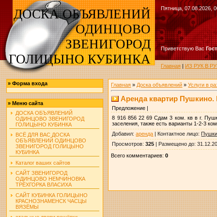
Пятница, 07.08.2026, 0
ДОСКА ОБЪЯВЛЕНИЙ
ОДИНЦОВО
ЗВЕНИГОРОД
Приветствую Вас
Гос
ГОЛИЦЫНО КУБИНКА
Главная
|
ИЗ РУК В 
»
Форма входа
Главная
»
Доска объявлений
»
Услуги в р
Аренда квартир Пушкино. 
»
Меню сайта
Предложение |
ДОСКА ОБЪЯВЛЕНИЙ
8 916 856 22 69 Сдам 3 ком. кв в г. Пу
ОДИНЦОВО ЗВЕНИГОРОД
заселения, также есть варианты 1-2-3 ко
ГОЛИЦЫНО КУБИНКА
Добавил
:
аренда
|
Контактное лицо
:
Пушк
ВСЁ ДЛЯ ВАС ДОСКА
ОБЪЯВЛЕНИЙ ОДИНЦОВО
Просмотров
:
325
|
Размещено до
: 31.12.2
ЗВЕНИГОРОД ГОЛИЦЫНО
КУБИНКА
Всего комментариев
:
0
Каталог ваших сайтов
САЙТ ЗВЕНИГОРОД
ОДИНЦОВО НЕМЧИНОВКА
ТРЁХГОРКА ВЛАСИХА
САЙТ КУБИНКА ГОЛИЦЫНО
КРАСНОЗНАМЕНСК ЧАСЦЫ
ВЯЗЁМЫ
стальные двери решётки