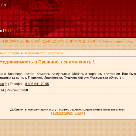
0:59
ть
|
RSS
РУКИ ДОСКА ОБЪЯВЛЕНИЙ ОДИНЦОВО ЗВЕНИГОРОД КУБИНКА
|
Регистрация
|
Вход
азных сферах
»
Недвижимость, квартиры
Недвижимость в Пушкино. / сниму-снять /.
шкино. Квартира чистая. Комнаты раздельные. Мебель в хорошем состоянии. Вся быт
мнатных квартир г. Пушкино, Ивантеевка, Пушкинский р-н Московская область».
ино
E
|
Телефон
:
8 495 641 70 95
014 |
Рейтинг
:
0.0
/
0
Добавлять комментарии могут только зарегистрированные пользователи.
[
Регистрация
|
Вход
]