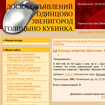
Воскресенье, 09.08.20
ДОСКА ОБЪЯВЛЕНИЙ
ОДИНЦОВО
ЗВЕНИГОРОД
Приветствую Вас
Гос
ГОЛИЦЫНО КУБИНКА
Главная
|
ИЗ РУК В 
»
Форма входа
Главная
»
Доска объявлений
»
Услуги в ра
квартиры
Аренда квартир Щёлково. 
»
Меню сайта
/.
ДОСКА ОБЪЯВЛЕНИЙ
ОДИНЦОВО ЗВЕНИГОРОД
Предложение |
ГОЛИЦЫНО КУБИНКА
8 964 646 24 56 Сдам 1 ком. кв в г. Ще
ВСЁ ДЛЯ ВАС ДОСКА
Славян. На очень длительный срок.. « 
ОБЪЯВЛЕНИЙ ОДИНЦОВО
комнатных квартир г. Щёлково, Фрязино М
ЗВЕНИГОРОД ГОЛИЦЫНО
КУБИНКА
Добавил
:
rjm227
|
Контактное лицо
:
Москов
Каталог ваших сайтов
Просмотров
:
299
|
Размещено до
: 31.12.20
САЙТ ЗВЕНИГОРОД
Всего комментариев
:
0
ОДИНЦОВО НЕМЧИНОВКА
ТРЁХГОРКА ВЛАСИХА
Добавлять комментарии могу
САЙТ КУБИНКА ГОЛИЦЫНО
[
Р
КРАСНОЗНАМЕНСК ЧАСЦЫ
ВЯЗЁМЫ
стальные двери решётки