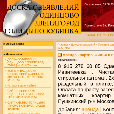
Воскресенье, 09.08.20
ДОСКА ОБЪЯВЛЕНИЙ
ОДИНЦОВО
ЗВЕНИГОРОД
Приветствую Вас
Гос
ГОЛИЦЫНО КУБИНКА
Главная
|
ИЗ РУК В 
»
Форма входа
Главная
»
Доска объявлений
»
Услуги в ра
квартиры
Аренда квартир, жилья в г. 
»
Меню сайта
ДОСКА ОБЪЯВЛЕНИЙ
Предложение |
ОДИНЦОВО ЗВЕНИГОРОД
8 915 278 60 85 Сдае
ГОЛИЦЫНО КУБИНКА
Ивантеевка . Чиста
ВСЁ ДЛЯ ВАС ДОСКА
ОБЪЯВЛЕНИЙ ОДИНЦОВО
стиральная автомат, 2
ЗВЕНИГОРОД ГОЛИЦЫНО
КУБИНКА
раздельный, в плитке
Каталог ваших сайтов
Оплата по факту засел
САЙТ ЗВЕНИГОРОД
ОДИНЦОВО НЕМЧИНОВКА
комнатных квартир
ТРЁХГОРКА ВЛАСИХА
Пушкинский р-н Москов
САЙТ КУБИНКА ГОЛИЦЫНО
КРАСНОЗНАМЕНСК ЧАСЦЫ
Добавил
:
аренда
|
Конт
ВЯЗЁМЫ
стальные двери решётки