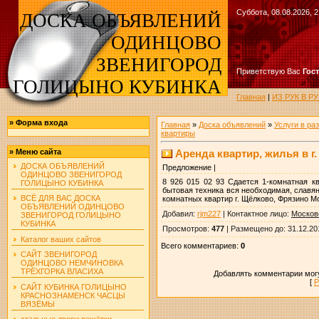
Суббота, 08.08.2026, 2
ДОСКА ОБЪЯВЛЕНИЙ
ОДИНЦОВО
ЗВЕНИГОРОД
Приветствую Вас
Гос
ГОЛИЦЫНО КУБИНКА
Главная
|
ИЗ РУК В 
»
Форма входа
Главная
»
Доска объявлений
»
Услуги в ра
квартиры
Аренда квартир, жилья в г.
»
Меню сайта
ДОСКА ОБЪЯВЛЕНИЙ
Предложение |
ОДИНЦОВО ЗВЕНИГОРОД
8 926 015 02 93 Сдается 1-комнатная кв
ГОЛИЦЫНО КУБИНКА
бытовая техника вся необходимая, славян
ВСЁ ДЛЯ ВАС ДОСКА
комнатных квартир г. Щёлково, Фрязино М
ОБЪЯВЛЕНИЙ ОДИНЦОВО
Добавил
:
rjm227
|
Контактное лицо
:
Москов
ЗВЕНИГОРОД ГОЛИЦЫНО
КУБИНКА
Просмотров
:
477
|
Размещено до
: 31.12.20
Каталог ваших сайтов
Всего комментариев
:
0
САЙТ ЗВЕНИГОРОД
ОДИНЦОВО НЕМЧИНОВКА
ТРЁХГОРКА ВЛАСИХА
Добавлять комментарии могу
[
Р
САЙТ КУБИНКА ГОЛИЦЫНО
КРАСНОЗНАМЕНСК ЧАСЦЫ
ВЯЗЁМЫ
стальные двери решётки