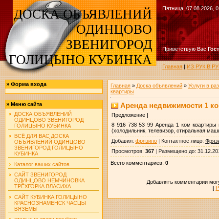
Пятница, 07.08.2026, 0
ДОСКА ОБЪЯВЛЕНИЙ
ОДИНЦОВО
ЗВЕНИГОРОД
Приветствую Вас
Гос
ГОЛИЦЫНО КУБИНКА
Главная
|
ИЗ РУК В 
»
Форма входа
Главная
»
Доска объявлений
»
Услуги в ра
квартиры
Аренда недвижимости 1 ком
»
Меню сайта
ДОСКА ОБЪЯВЛЕНИЙ
Предложение |
ОДИНЦОВО ЗВЕНИГОРОД
8 916 738 53 99 Аренда 1 ком квартиры 
ГОЛИЦЫНО КУБИНКА
(холодильник, телевизор, стиральная маш
ВСЁ ДЛЯ ВАС ДОСКА
Добавил
:
фрязино
|
Контактное лицо
:
Фряз
ОБЪЯВЛЕНИЙ ОДИНЦОВО
ЗВЕНИГОРОД ГОЛИЦЫНО
Просмотров
:
367
|
Размещено до
: 31.12.20
КУБИНКА
Всего комментариев
:
0
Каталог ваших сайтов
САЙТ ЗВЕНИГОРОД
ОДИНЦОВО НЕМЧИНОВКА
Добавлять комментарии могу
ТРЁХГОРКА ВЛАСИХА
[
Р
САЙТ КУБИНКА ГОЛИЦЫНО
КРАСНОЗНАМЕНСК ЧАСЦЫ
ВЯЗЁМЫ
стальные двери решётки