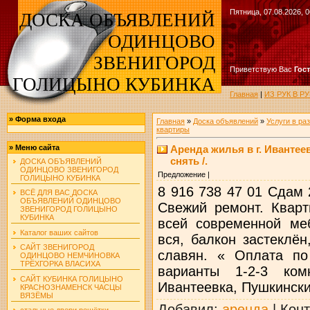
Пятница, 07.08.2026, 0
ДОСКА ОБЪЯВЛЕНИЙ
ОДИНЦОВО
ЗВЕНИГОРОД
Приветствую Вас
Гос
ГОЛИЦЫНО КУБИНКА
Главная
|
ИЗ РУК В 
»
Форма входа
Главная
»
Доска объявлений
»
Услуги в ра
квартиры
Аренда жилья в г. Ивантеев
»
Меню сайта
снять /.
ДОСКА ОБЪЯВЛЕНИЙ
ОДИНЦОВО ЗВЕНИГОРОД
Предложение |
ГОЛИЦЫНО КУБИНКА
8 916 738 47 01 Сдам 
ВСЁ ДЛЯ ВАС ДОСКА
ОБЪЯВЛЕНИЙ ОДИНЦОВО
Свежий ремонт. Кварт
ЗВЕНИГОРОД ГОЛИЦЫНО
КУБИНКА
всей современной ме
Каталог ваших сайтов
вся, балкон застеклё
САЙТ ЗВЕНИГОРОД
славян. « Оплата по
ОДИНЦОВО НЕМЧИНОВКА
ТРЁХГОРКА ВЛАСИХА
варианты 1-2-3 ком
САЙТ КУБИНКА ГОЛИЦЫНО
Ивантеевка, Пушкински
КРАСНОЗНАМЕНСК ЧАСЦЫ
ВЯЗЁМЫ
Добавил
:
аренда
|
Конт
стальные двери решётки