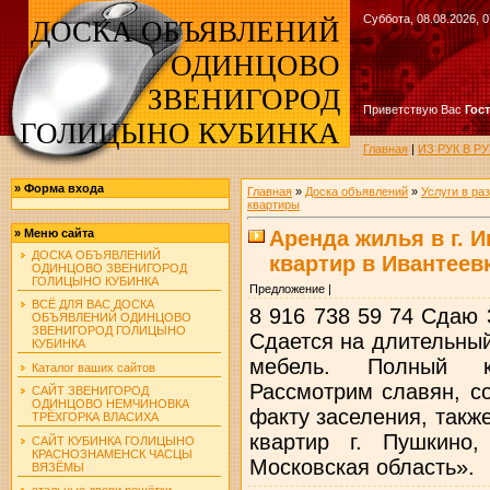
Суббота, 08.08.2026, 0
ДОСКА ОБЪЯВЛЕНИЙ
ОДИНЦОВО
ЗВЕНИГОРОД
Приветствую Вас
Гос
ГОЛИЦЫНО КУБИНКА
Главная
|
ИЗ РУК В 
»
Форма входа
Главная
»
Доска объявлений
»
Услуги в ра
квартиры
Аренда жилья в г. 
»
Меню сайта
ДОСКА ОБЪЯВЛЕНИЙ
квартир в Ивантеевк
ОДИНЦОВО ЗВЕНИГОРОД
ГОЛИЦЫНО КУБИНКА
Предложение |
ВСЁ ДЛЯ ВАС ДОСКА
8 916 738 59 74 Сдаю 3
ОБЪЯВЛЕНИЙ ОДИНЦОВО
ЗВЕНИГОРОД ГОЛИЦЫНО
Сдается на длительный
КУБИНКА
мебель. Полный к
Каталог ваших сайтов
Рассмотрим славян, с
САЙТ ЗВЕНИГОРОД
ОДИНЦОВО НЕМЧИНОВКА
факту заселения, такж
ТРЁХГОРКА ВЛАСИХА
квартир г. Пушкино,
САЙТ КУБИНКА ГОЛИЦЫНО
КРАСНОЗНАМЕНСК ЧАСЦЫ
Московская область».
ВЯЗЁМЫ
стальные двери решётки