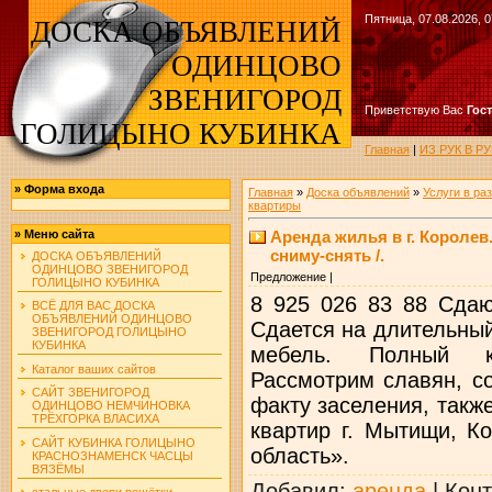
Пятница, 07.08.2026, 0
ДОСКА ОБЪЯВЛЕНИЙ
ОДИНЦОВО
ЗВЕНИГОРОД
Приветствую Вас
Гос
ГОЛИЦЫНО КУБИНКА
Главная
|
ИЗ РУК В 
»
Форма входа
Главная
»
Доска объявлений
»
Услуги в ра
квартиры
Аренда жилья в г. Королев
»
Меню сайта
сниму-снять /.
ДОСКА ОБЪЯВЛЕНИЙ
ОДИНЦОВО ЗВЕНИГОРОД
Предложение |
ГОЛИЦЫНО КУБИНКА
8 925 026 83 88 Сдаю
ВСЁ ДЛЯ ВАС ДОСКА
ОБЪЯВЛЕНИЙ ОДИНЦОВО
Сдается на длительный
ЗВЕНИГОРОД ГОЛИЦЫНО
КУБИНКА
мебель. Полный к
Каталог ваших сайтов
Рассмотрим славян, с
САЙТ ЗВЕНИГОРОД
факту заселения, такж
ОДИНЦОВО НЕМЧИНОВКА
ТРЁХГОРКА ВЛАСИХА
квартир г. Мытищи, К
САЙТ КУБИНКА ГОЛИЦЫНО
область».
КРАСНОЗНАМЕНСК ЧАСЦЫ
ВЯЗЁМЫ
Добавил
:
аренда
|
Конт
стальные двери решётки