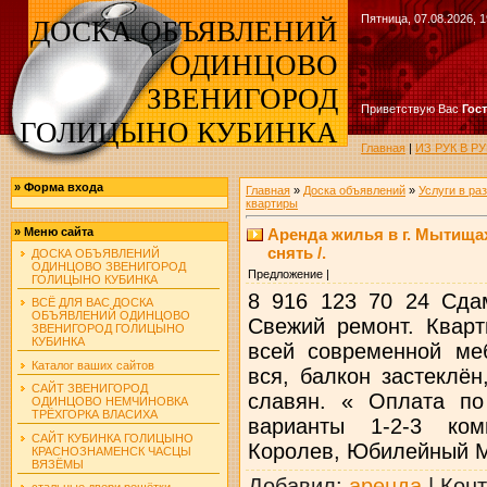
Пятница, 07.08.2026, 1
ДОСКА ОБЪЯВЛЕНИЙ
ОДИНЦОВО
ЗВЕНИГОРОД
Приветствую Вас
Гос
ГОЛИЦЫНО КУБИНКА
Главная
|
ИЗ РУК В 
»
Форма входа
Главная
»
Доска объявлений
»
Услуги в ра
квартиры
Аренда жилья в г. Мытищах
»
Меню сайта
снять /.
ДОСКА ОБЪЯВЛЕНИЙ
ОДИНЦОВО ЗВЕНИГОРОД
Предложение |
ГОЛИЦЫНО КУБИНКА
8 916 123 70 24 Сда
ВСЁ ДЛЯ ВАС ДОСКА
ОБЪЯВЛЕНИЙ ОДИНЦОВО
Свежий ремонт. Кварт
ЗВЕНИГОРОД ГОЛИЦЫНО
КУБИНКА
всей современной ме
Каталог ваших сайтов
вся, балкон застеклё
САЙТ ЗВЕНИГОРОД
славян. « Оплата по
ОДИНЦОВО НЕМЧИНОВКА
ТРЁХГОРКА ВЛАСИХА
варианты 1-2-3 ком
САЙТ КУБИНКА ГОЛИЦЫНО
Королев, Юбилейный М
КРАСНОЗНАМЕНСК ЧАСЦЫ
ВЯЗЁМЫ
Добавил
:
аренда
|
Конт
стальные двери решётки