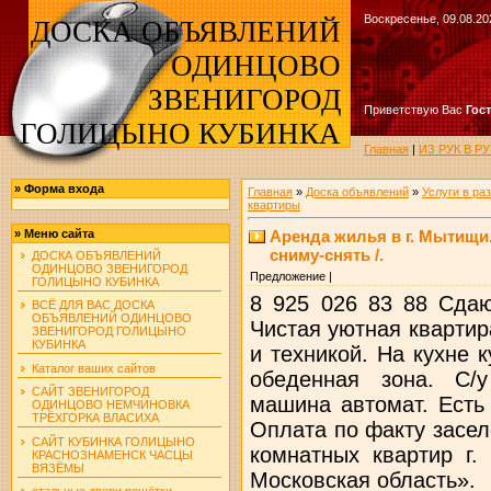
Воскресенье, 09.08.20
ДОСКА ОБЪЯВЛЕНИЙ
ОДИНЦОВО
ЗВЕНИГОРОД
Приветствую Вас
Гос
ГОЛИЦЫНО КУБИНКА
Главная
|
ИЗ РУК В 
»
Форма входа
Главная
»
Доска объявлений
»
Услуги в ра
квартиры
Аренда жилья в г. Мытищи
»
Меню сайта
сниму-снять /.
ДОСКА ОБЪЯВЛЕНИЙ
ОДИНЦОВО ЗВЕНИГОРОД
Предложение |
ГОЛИЦЫНО КУБИНКА
8 925 026 83 88 Сдаю
ВСЁ ДЛЯ ВАС ДОСКА
ОБЪЯВЛЕНИЙ ОДИНЦОВО
Чистая уютная кварти
ЗВЕНИГОРОД ГОЛИЦЫНО
КУБИНКА
и техникой. На кухне 
Каталог ваших сайтов
обеденная зона. С/
САЙТ ЗВЕНИГОРОД
машина автомат. Есть
ОДИНЦОВО НЕМЧИНОВКА
ТРЁХГОРКА ВЛАСИХА
Оплата по факту засел
САЙТ КУБИНКА ГОЛИЦЫНО
комнатных квартир г
КРАСНОЗНАМЕНСК ЧАСЦЫ
ВЯЗЁМЫ
Московская область».
стальные двери решётки