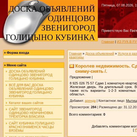
Пятница, 07.08.2026, 1
ДОСКА ОБЪЯВЛЕНИЙ
ОДИНЦОВО
ЗВЕНИГОРОД
Приветствую Вас
Гос
ГОЛИЦЫНО КУБИНКА
Главная
|
ИЗ РУК В 
»
Форма входа
Главная
»
Доска объявлений
»
Услуги в ра
квартиры
Королев недвижимость. Сда
»
Меню сайта
сниму-снять /.
ДОСКА ОБЪЯВЛЕНИЙ
ОДИНЦОВО ЗВЕНИГОРОД
Предложение |
ГОЛИЦЫНО КУБИНКА
8 925 026 75 57 Сдаю 1 комнатную квартир
ВСЁ ДЛЯ ВАС ДОСКА
Железная дверь. На длительный срок. В
ОБЪЯВЛЕНИЙ ОДИНЦОВО
также есть варианты 1-2-3 комнатных
ЗВЕНИГОРОД ГОЛИЦЫНО
область».
КУБИНКА
Добавил
:
аренда
|
Контактное лицо
:
Мытищ
Каталог ваших сайтов
Просмотров
:
284
|
Размещено до
: 31.12.20
САЙТ ЗВЕНИГОРОД
ОДИНЦОВО НЕМЧИНОВКА
Всего комментариев
:
0
ТРЁХГОРКА ВЛАСИХА
САЙТ КУБИНКА ГОЛИЦЫНО
Добавлять комментарии могу
КРАСНОЗНАМЕНСК ЧАСЦЫ
[
Р
ВЯЗЁМЫ
стальные двери решётки