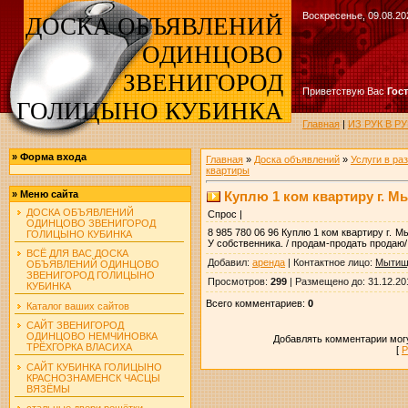
Воскресенье, 09.08.20
ДОСКА ОБЪЯВЛЕНИЙ
ОДИНЦОВО
ЗВЕНИГОРОД
Приветствую Вас
Гос
ГОЛИЦЫНО КУБИНКА
Главная
|
ИЗ РУК В 
»
Форма входа
Главная
»
Доска объявлений
»
Услуги в ра
квартиры
Куплю 1 ком квартиру г. 
»
Меню сайта
ДОСКА ОБЪЯВЛЕНИЙ
Спрос |
ОДИНЦОВО ЗВЕНИГОРОД
8 985 780 06 96 Куплю 1 ком квартиру г. 
ГОЛИЦЫНО КУБИНКА
У собственника. / продам-продать продаю/
ВСЁ ДЛЯ ВАС ДОСКА
Добавил
:
аренда
|
Контактное лицо
:
Мытищ
ОБЪЯВЛЕНИЙ ОДИНЦОВО
ЗВЕНИГОРОД ГОЛИЦЫНО
Просмотров
:
299
|
Размещено до
: 31.12.20
КУБИНКА
Всего комментариев
:
0
Каталог ваших сайтов
САЙТ ЗВЕНИГОРОД
ОДИНЦОВО НЕМЧИНОВКА
Добавлять комментарии могу
ТРЁХГОРКА ВЛАСИХА
[
Р
САЙТ КУБИНКА ГОЛИЦЫНО
КРАСНОЗНАМЕНСК ЧАСЦЫ
ВЯЗЁМЫ
стальные двери решётки