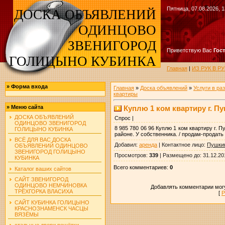
Пятница, 07.08.2026, 1
ДОСКА ОБЪЯВЛЕНИЙ
ОДИНЦОВО
ЗВЕНИГОРОД
Приветствую Вас
Гос
ГОЛИЦЫНО КУБИНКА
Главная
|
ИЗ РУК В 
»
Форма входа
Главная
»
Доска объявлений
»
Услуги в ра
квартиры
Куплю 1 ком квартиру г. П
»
Меню сайта
ДОСКА ОБЪЯВЛЕНИЙ
Спрос |
ОДИНЦОВО ЗВЕНИГОРОД
8 985 780 06 96 Куплю 1 ком квартиру г. 
ГОЛИЦЫНО КУБИНКА
районе. У собственника. / продам-продать
ВСЁ ДЛЯ ВАС ДОСКА
Добавил
:
аренда
|
Контактное лицо
:
Пушки
ОБЪЯВЛЕНИЙ ОДИНЦОВО
ЗВЕНИГОРОД ГОЛИЦЫНО
Просмотров
:
339
|
Размещено до
: 31.12.20
КУБИНКА
Всего комментариев
:
0
Каталог ваших сайтов
САЙТ ЗВЕНИГОРОД
ОДИНЦОВО НЕМЧИНОВКА
Добавлять комментарии могу
ТРЁХГОРКА ВЛАСИХА
[
Р
САЙТ КУБИНКА ГОЛИЦЫНО
КРАСНОЗНАМЕНСК ЧАСЦЫ
ВЯЗЁМЫ
стальные двери решётки