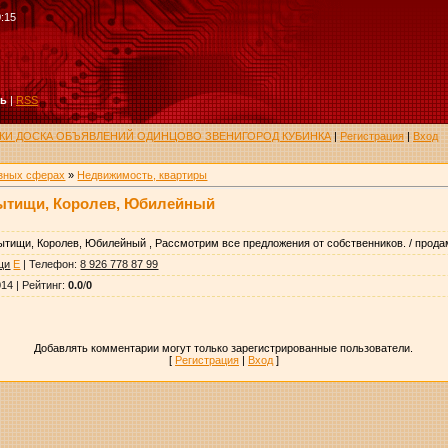
0:15
ть
|
RSS
РУКИ ДОСКА ОБЪЯВЛЕНИЙ ОДИНЦОВО ЗВЕНИГОРОД КУБИНКА
|
Регистрация
|
Вход
азных сферах
»
Недвижимость, квартиры
 Мытищи, Королев, Юбилейный
 Мытищи, Королев, Юбилейный , Рассмотрим все предложения от собственников. / прода
щи
E
|
Телефон
:
8 926 778 87 99
014 |
Рейтинг
:
0.0
/
0
Добавлять комментарии могут только зарегистрированные пользователи.
[
Регистрация
|
Вход
]