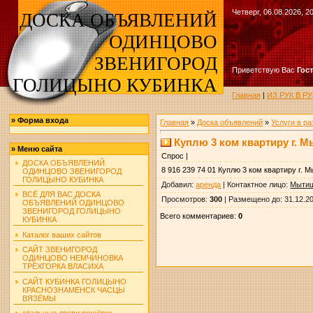
Четверг, 06.08.2026, 2
ДОСКА ОБЪЯВЛЕНИЙ
ОДИНЦОВО
ЗВЕНИГОРОД
Приветствую Вас
Гос
ГОЛИЦЫНО КУБИНКА
Главная
|
ИЗ РУК В 
»
Форма входа
Главная
»
Доска объявлений
»
Услуги в р
Куплю 3 ком квартиру г.
»
Меню сайта
Спрос |
ДОСКА ОБЪЯВЛЕНИЙ
8 916 239 74 01 Куплю 3 ком квартиру г.
ОДИНЦОВО ЗВЕНИГОРОД
ГОЛИЦЫНО КУБИНКА
Добавил
:
аренда
|
Контактное лицо
:
Мыти
ВСЁ ДЛЯ ВАС ДОСКА
Просмотров
:
300
|
Размещено до
: 31.12.2
ОБЪЯВЛЕНИЙ ОДИНЦОВО
ЗВЕНИГОРОД ГОЛИЦЫНО
Всего комментариев
:
0
КУБИНКА
Каталог ваших сайтов
САЙТ ЗВЕНИГОРОД
ОДИНЦОВО НЕМЧИНОВКА
ТРЁХГОРКА ВЛАСИХА
САЙТ КУБИНКА ГОЛИЦЫНО
КРАСНОЗНАМЕНСК ЧАСЦЫ
ВЯЗЁМЫ
стальные двери решётки