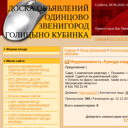
Суббота, 08.08.2026, 0
ДОСКА ОБЪЯВЛЕНИЙ
ОДИНЦОВО
ЗВЕНИГОРОД
Приветствую Вас
Гос
ГОЛИЦЫНО КУБИНКА
Главная
|
ИЗ РУК В 
»
Форма входа
Главная
»
Доска объявлений
»
Услуги в ра
квартиры
Недвижимость Аренда квар
»
Меню сайта
ДОСКА ОБЪЯВЛЕНИЙ
Предложение |
ОДИНЦОВО ЗВЕНИГОРОД
Сдаю 1 комнатную квартиру г. Пушкино / 
ГОЛИЦЫНО КУБИНКА
новой. Сдаётся на длительный срок.
ВСЁ ДЛЯ ВАС ДОСКА
« Оплата по факту заселения, также есть
ОБЪЯВЛЕНИЙ ОДИНЦОВО
Московская область».
ЗВЕНИГОРОД ГОЛИЦЫНО
8 916 750 22 44
КУБИНКА
Добавил
:
Kapysta1122
|
Контактное лицо
:
М
Каталог ваших сайтов
Просмотров
:
344
|
Размещено до
: 31.12.20
САЙТ ЗВЕНИГОРОД
Всего комментариев
:
0
ОДИНЦОВО НЕМЧИНОВКА
ТРЁХГОРКА ВЛАСИХА
САЙТ КУБИНКА ГОЛИЦЫНО
Добавлять комментарии могу
КРАСНОЗНАМЕНСК ЧАСЦЫ
[
Р
ВЯЗЁМЫ
стальные двери решётки