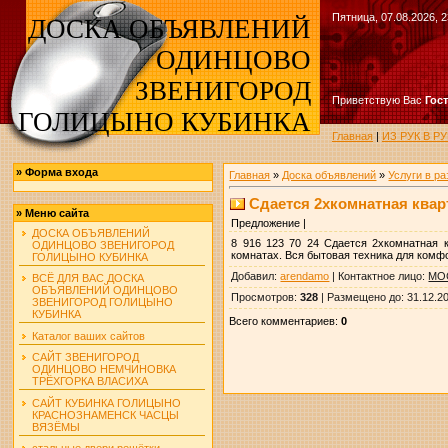
Пятница, 07.08.2026, 2
ДОСКА ОБЪЯВЛЕНИЙ
ОДИНЦОВО
ЗВЕНИГОРОД
Приветствую Вас
Гос
ГОЛИЦЫНО КУБИНКА
Главная
|
ИЗ РУК В 
»
Форма входа
Главная
»
Доска объявлений
»
Услуги в р
Сдается 2хкомнатная кварт
»
Меню сайта
Предложение |
ДОСКА ОБЪЯВЛЕНИЙ
8 916 123 70 24 Сдается 2хкомнатная к
ОДИНЦОВО ЗВЕНИГОРОД
комнатах. Вся бытовая техника для комфор
ГОЛИЦЫНО КУБИНКА
Добавил
:
arendamo
|
Контактное лицо
:
МО
ВСЁ ДЛЯ ВАС ДОСКА
ОБЪЯВЛЕНИЙ ОДИНЦОВО
Просмотров
:
328
|
Размещено до
: 31.12.2
ЗВЕНИГОРОД ГОЛИЦЫНО
КУБИНКА
Всего комментариев
:
0
Каталог ваших сайтов
САЙТ ЗВЕНИГОРОД
ОДИНЦОВО НЕМЧИНОВКА
ТРЁХГОРКА ВЛАСИХА
САЙТ КУБИНКА ГОЛИЦЫНО
КРАСНОЗНАМЕНСК ЧАСЦЫ
ВЯЗЁМЫ
стальные двери решётки