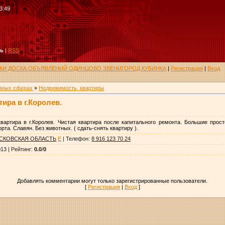
3:49
ть
|
RSS
РУКИ ДОСКА ОБЪЯВЛЕНИЙ ОДИНЦОВО ЗВЕНИГОРОД КУБИНКА
|
Регистрация
|
Вход
азных сферах
»
Недвижимость, квартиры
ира в г.Королев.
вартира в г.Королев. Чистая квартира после капитального ремонта. Большие прос
та. Славян. Без животных. ( сдать-снять квартиру ).
СКОВСКАЯ ОБЛАСТЬ
E
|
Телефон
:
8 916 123 70 24
013 |
Рейтинг
:
0.0
/
0
Добавлять комментарии могут только зарегистрированные пользователи.
[
Регистрация
|
Вход
]