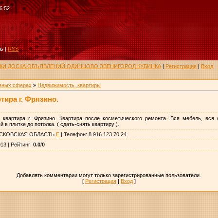
6:52
ть
|
RSS
РУКИ ДОСКА ОБЪЯВЛЕНИЙ ОДИНЦОВО ЗВЕНИГОРОД КУБИНКА
|
Регистрация
|
Вход
азных сферах
»
Недвижимость, квартиры
тира г. Фрязино.
 квартира г. Фрязино. Квартира после косметического ремонта. Вся мебель, вся 
в плитке до потолка. ( сдать-снять квартиру ).
СКОВСКАЯ ОБЛАСТЬ
E
|
Телефон
:
8 916 123 70 24
013 |
Рейтинг
:
0.0
/
0
Добавлять комментарии могут только зарегистрированные пользователи.
[
Регистрация
|
Вход
]