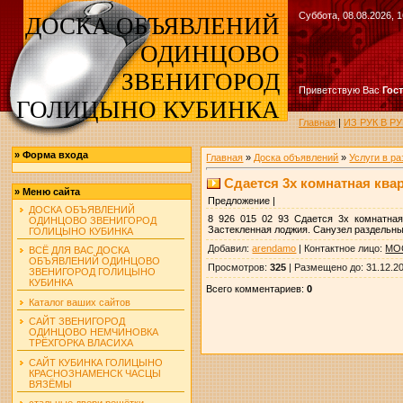
Суббота, 08.08.2026, 1
ДОСКА ОБЪЯВЛЕНИЙ
ОДИНЦОВО
ЗВЕНИГОРОД
Приветствую Вас
Гос
ГОЛИЦЫНО КУБИНКА
Главная
|
ИЗ РУК В 
»
Форма входа
Главная
»
Доска объявлений
»
Услуги в р
Сдается 3х комнатная квар
»
Меню сайта
Предложение |
ДОСКА ОБЪЯВЛЕНИЙ
8 926 015 02 93 Сдается 3х комнатная
ОДИНЦОВО ЗВЕНИГОРОД
Застекленная лоджия. Санузел раздельный 
ГОЛИЦЫНО КУБИНКА
Добавил
:
arendamo
|
Контактное лицо
:
МО
ВСЁ ДЛЯ ВАС ДОСКА
ОБЪЯВЛЕНИЙ ОДИНЦОВО
Просмотров
:
325
|
Размещено до
: 31.12.2
ЗВЕНИГОРОД ГОЛИЦЫНО
КУБИНКА
Всего комментариев
:
0
Каталог ваших сайтов
САЙТ ЗВЕНИГОРОД
ОДИНЦОВО НЕМЧИНОВКА
ТРЁХГОРКА ВЛАСИХА
САЙТ КУБИНКА ГОЛИЦЫНО
КРАСНОЗНАМЕНСК ЧАСЦЫ
ВЯЗЁМЫ
стальные двери решётки