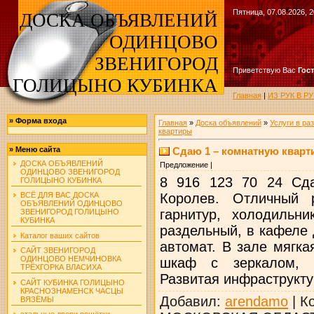
Пятница, 07.08.2026, 2
ДОСКА ОБЪЯВЛЕНИЙ
ОДИНЦОВО
ЗВЕНИГОРОД
Приветствую Вас
Гос
ГОЛИЦЫНО КУБИНКА
Главная
|
ИЗ РУК В 
»
Форма входа
Главная
»
Доска объявлений
»
Услуги в ра
квартиры
Сдаю 1 – комнатную кварти
»
Меню сайта
ДОСКА ОБЪЯВЛЕНИЙ
Предложение |
ОДИНЦОВО ЗВЕНИГОРОД
8 916 123 70 24 Сда
ГОЛИЦЫНО КУБИНКА
Королев. Отличный 
ВСЁ ДЛЯ ВАС ДОСКА
ОБЪЯВЛЕНИЙ ОДИНЦОВО
гарнитур, холодильни
ЗВЕНИГОРОД ГОЛИЦЫНО
КУБИНКА
раздельный, в кафеле
Каталог ваших сайтов
автомат. В зале мягка
САЙТ ЗВЕНИГОРОД
ОДИНЦОВО НЕМЧИНОВКА
шкаф с зеркалом, к
ТРЁХГОРКА ВЛАСИХА
Развитая инфраструктур
САЙТ КУБИНКА ГОЛИЦЫНО
КРАСНОЗНАМЕНСК ЧАСЦЫ
Добавил
:
arendamo
|
К
ВЯЗЁМЫ
стальные двери решётки