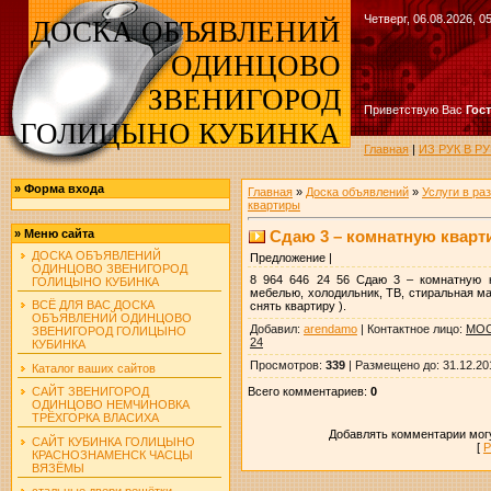
Четверг, 06.08.2026, 0
ДОСКА ОБЪЯВЛЕНИЙ
ОДИНЦОВО
ЗВЕНИГОРОД
Приветствую Вас
Гос
ГОЛИЦЫНО КУБИНКА
Главная
|
ИЗ РУК В 
»
Форма входа
Главная
»
Доска объявлений
»
Услуги в ра
квартиры
Сдаю 3 – комнатную кварт
»
Меню сайта
ДОСКА ОБЪЯВЛЕНИЙ
Предложение |
ОДИНЦОВО ЗВЕНИГОРОД
8 964 646 24 56 Сдаю 3 – комнатную к
ГОЛИЦЫНО КУБИНКА
мебелью, холодильник, ТВ, стиральная ма
ВСЁ ДЛЯ ВАС ДОСКА
снять квартиру ).
ОБЪЯВЛЕНИЙ ОДИНЦОВО
Добавил
:
arendamo
|
Контактное лицо
:
МОС
ЗВЕНИГОРОД ГОЛИЦЫНО
24
КУБИНКА
Просмотров
:
339
|
Размещено до
: 31.12.20
Каталог ваших сайтов
Всего комментариев
:
0
САЙТ ЗВЕНИГОРОД
ОДИНЦОВО НЕМЧИНОВКА
ТРЁХГОРКА ВЛАСИХА
Добавлять комментарии могу
САЙТ КУБИНКА ГОЛИЦЫНО
[
Р
КРАСНОЗНАМЕНСК ЧАСЦЫ
ВЯЗЁМЫ
стальные двери решётки