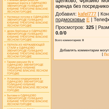
Щёлково, Фрязино Мос
гаражные ворота в ОДИНЦОВО
аренда без посредников
ЗВЕНИГОРОДЕ ГОЛИЦЫНО
КУБИНКЕ ТРЁХГОРКЕ ВЛАСИХЕ
ЛЕСНОМ ГОРОДКЕ
Добавил
:
kafel777
|
Кон
Натяжные потолки в ОДИНЦОВО
подмосковье
E
|
Телеф
ЗВЕНИГОРОДЕ ГОЛИЦЫНО
КУБИНКЕ ТРЁХГОРКЕ ВЛАСИХЕ
ЛЕСНОМ ГОРОДКЕ
Просмотров
:
325
|
Разм
дрова берёзовые в ОДИНЦОВО
0.0
/
0
ЗВЕНИГОРОДЕ ГОЛИЦЫНО
КУБИНКЕ ТРЁХГОРКЕ ВЛАСИХЕ
ЛЕСНОМ ГОРОДКЕ
Всего комментариев
:
0
ПЕРИЛА ИЗ НЕРЖАВЕЮЩЕЙ
СТАЛИ в ОДИНЦОВО
Добавлять комментарии могут
ЗВЕНИГОРОДЕ ГОЛИЦЫНО
[
Ре
КУБИНКЕ ТРЁХГОРКЕ ВЛАСИХЕ
ЛЕСНОМ ГОРОДКЕ
Гаражи ракушки б/у в
ОДИНЦОВО ЗВЕНИГОРОДЕ
ГОЛИЦЫНО КУБИНКЕ
ТРЁХГОРКЕ ВЛАСИХЕ ЛЕСНОМ
ГОРОДКЕ
Установка кондиционеров в
ОДИНЦОВО ЗВЕНИГОРОДЕ
ГОЛИЦЫНО КУБИНКЕ
ТРЁХГОРКЕ ВЛАСИХЕ ЛЕСНОМ
ГОРОДКЕ
Бытовки в ОДИНЦОВО
ЗВЕНИГОРОДЕ ГОЛИЦЫНО
КУБИНКЕ ТРЁХГОРКЕ ВЛАСИХЕ
ЛЕСНОМ ГОРОДКЕ