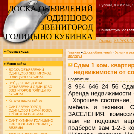
Суббота, 08.08.2026, 1
ДОСКА ОБЪЯВЛЕНИЙ
ОДИНЦОВО
ЗВЕНИГОРОД
Приветствую Вас
Гос
ГОЛИЦЫНО КУБИНКА
Главная
|
ИЗ РУК В 
»
Форма входа
Главная
»
Доска объявлений
»
Услуги в ра
квартиры
Сдам 1 ком. квартир
»
Меню сайта
ДОСКА ОБЪЯВЛЕНИЙ
недвижимости от с
ОДИНЦОВО ЗВЕНИГОРОД
ГОЛИЦЫНО КУБИНКА
Предложение |
ВСЁ ДЛЯ ВАС ДОСКА
8 964 646 24 56 Сдам
ОБЪЯВЛЕНИЙ ОДИНЦОВО
ЗВЕНИГОРОД ГОЛИЦЫНО
Аренда недвижимости
КУБИНКА
. Хорошее состояние, 
Каталог ваших сайтов
мебель и техника.
САЙТ ЗВЕНИГОРОД
ОДИНЦОВО НЕМЧИНОВКА
ЗАСЕЛЕНИЯ, комиссия
ТРЁХГОРКА ВЛАСИХА
вам не подошел вар
САЙТ КУБИНКА ГОЛИЦЫНО
КРАСНОЗНАМЕНСК ЧАСЦЫ
подберем вам 1-2-3 к
ВЯЗЁМЫ
стальные двери решётки