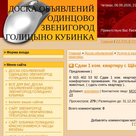
Четверг, 06.08.2026, 2
ДОСКА ОБЪЯВЛЕНИЙ
ОДИНЦОВО
ЗВЕНИГОРОД
Приветствую Вас
Гос
ГОЛИЦЫНО КУБИНКА
Главная
|
ИЗ РУК В 
»
Форма входа
Главная
»
Доска объявлений
»
Услуги в ра
квартиры
Сдам 1 ком. квартиру г. Щ
»
Меню сайта
ДОСКА ОБЪЯВЛЕНИЙ
Предложение |
ОДИНЦОВО ЗВЕНИГОРОД
8 915 402 53 92 Сдам 1 ком. квартиру
ГОЛИЦЫНО КУБИНКА
комфортного проживания. На длительный
ВСЁ ДЛЯ ВАС ДОСКА
животных. ( сдать-снять квартиру ).
ОБЪЯВЛЕНИЙ ОДИНЦОВО
Добавил
:
arendamo
|
Контактное лицо
:
МОС
ЗВЕНИГОРОД ГОЛИЦЫНО
24
КУБИНКА
Просмотров
:
279
|
Размещено до
: 31.12.20
Каталог ваших сайтов
Всего комментариев
:
0
САЙТ ЗВЕНИГОРОД
ОДИНЦОВО НЕМЧИНОВКА
ТРЁХГОРКА ВЛАСИХА
Добавлять комментарии могу
САЙТ КУБИНКА ГОЛИЦЫНО
[
Р
КРАСНОЗНАМЕНСК ЧАСЦЫ
ВЯЗЁМЫ
стальные двери решётки