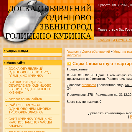
Суббота, 08.08.2026, 0
ДОСКА ОБЪЯВЛЕНИЙ
ОДИНЦОВО
ЗВЕНИГОРОД
Приветствую Вас
Гос
ГОЛИЦЫНО КУБИНКА
Главная
|
ИЗ РУК В 
»
Форма входа
Главная
»
Доска объявлений
»
Услуги в ра
квартиры
Сдам 1 комнатную квартиру
»
Меню сайта
ДОСКА ОБЪЯВЛЕНИЙ
Предложение |
ОДИНЦОВО ЗВЕНИГОРОД
8 926 015 02 93 Сдам 1 комнатную ква
ГОЛИЦЫНО КУБИНКА
проживания всё имеется. Рассмотрим слаян
ВСЁ ДЛЯ ВАС ДОСКА
Добавил
:
arendamo
|
Контактное лицо
:
МОС
ОБЪЯВЛЕНИЙ ОДИНЦОВО
24
ЗВЕНИГОРОД ГОЛИЦЫНО
КУБИНКА
Просмотров
:
278
|
Размещено до
: 31.12.20
Каталог ваших сайтов
Всего комментариев
:
0
САЙТ ЗВЕНИГОРОД
ОДИНЦОВО НЕМЧИНОВКА
ТРЁХГОРКА ВЛАСИХА
Добавлять комментарии могу
[
Р
САЙТ КУБИНКА ГОЛИЦЫНО
КРАСНОЗНАМЕНСК ЧАСЦЫ
ВЯЗЁМЫ
стальные двери решётки