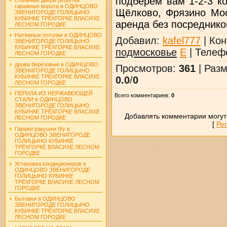
подберем вам 1-2-3 к
гаражные ворота в ОДИНЦОВО
Щёлково, Фрязино Мос
ЗВЕНИГОРОДЕ ГОЛИЦЫНО
КУБИНКЕ ТРЁХГОРКЕ ВЛАСИХЕ
аренда без посредников
ЛЕСНОМ ГОРОДКЕ
Натяжные потолки в ОДИНЦОВО
Добавил
:
kafel777
|
Кон
ЗВЕНИГОРОДЕ ГОЛИЦЫНО
КУБИНКЕ ТРЁХГОРКЕ ВЛАСИХЕ
подмосковье
E
|
Телеф
ЛЕСНОМ ГОРОДКЕ
дрова берёзовые в ОДИНЦОВО
Просмотров
:
361
|
Разм
ЗВЕНИГОРОДЕ ГОЛИЦЫНО
КУБИНКЕ ТРЁХГОРКЕ ВЛАСИХЕ
0.0
/
0
ЛЕСНОМ ГОРОДКЕ
ПЕРИЛА ИЗ НЕРЖАВЕЮЩЕЙ
Всего комментариев
:
0
СТАЛИ в ОДИНЦОВО
ЗВЕНИГОРОДЕ ГОЛИЦЫНО
КУБИНКЕ ТРЁХГОРКЕ ВЛАСИХЕ
Добавлять комментарии могут
ЛЕСНОМ ГОРОДКЕ
[
Ре
Гаражи ракушки б/у в
ОДИНЦОВО ЗВЕНИГОРОДЕ
ГОЛИЦЫНО КУБИНКЕ
ТРЁХГОРКЕ ВЛАСИХЕ ЛЕСНОМ
ГОРОДКЕ
Установка кондиционеров в
ОДИНЦОВО ЗВЕНИГОРОДЕ
ГОЛИЦЫНО КУБИНКЕ
ТРЁХГОРКЕ ВЛАСИХЕ ЛЕСНОМ
ГОРОДКЕ
Бытовки в ОДИНЦОВО
ЗВЕНИГОРОДЕ ГОЛИЦЫНО
КУБИНКЕ ТРЁХГОРКЕ ВЛАСИХЕ
ЛЕСНОМ ГОРОДКЕ