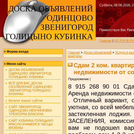
Суббота, 08.08.2026, 2
ДОСКА ОБЪЯВЛЕНИЙ
ОДИНЦОВО
ЗВЕНИГОРОД
Приветствую Вас
Гос
ГОЛИЦЫНО КУБИНКА
Главная
|
ИЗ РУК В 
»
Форма входа
Главная
»
Доска объявлений
»
Услуги в ра
квартиры
Сдам 2 ком. кварти
»
Меню сайта
ДОСКА ОБЪЯВЛЕНИЙ
недвижимости от с
ОДИНЦОВО ЗВЕНИГОРОД
ГОЛИЦЫНО КУБИНКА
Предложение |
ВСЁ ДЛЯ ВАС ДОСКА
8 915 268 90 01 Сда
ОБЪЯВЛЕНИЙ ОДИНЦОВО
ЗВЕНИГОРОД ГОЛИЦЫНО
Аренда недвижимости
КУБИНКА
. Отличный вариант, 
Каталог ваших сайтов
уютная, со всей мебел
САЙТ ЗВЕНИГОРОД
ОДИНЦОВО НЕМЧИНОВКА
застекленная лоджия
ТРЁХГОРКА ВЛАСИХА
ЗАСЕЛЕНИЯ, комиссия
САЙТ КУБИНКА ГОЛИЦЫНО
КРАСНОЗНАМЕНСК ЧАСЦЫ
вам не подошел вар
ВЯЗЁМЫ
стальные двери решётки