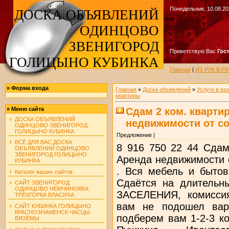
Понедельник, 10.08.20
ДОСКА ОБЪЯВЛЕНИЙ
ОДИНЦОВО
ЗВЕНИГОРОД
Приветствую Вас
Гос
ГОЛИЦЫНО КУБИНКА
Главная
|
ИЗ РУК В 
»
Форма входа
Главная
»
Доска объявлений
»
Услуги в ра
квартиры
Сдам 2 ком. квартир
»
Меню сайта
ДОСКА ОБЪЯВЛЕНИЙ
недвижимости от с
ОДИНЦОВО ЗВЕНИГОРОД
ГОЛИЦЫНО КУБИНКА
Предложение |
ВСЁ ДЛЯ ВАС ДОСКА
8 916 750 22 44 Сдам
ОБЪЯВЛЕНИЙ ОДИНЦОВО
ЗВЕНИГОРОД ГОЛИЦЫНО
Аренда недвижимости
КУБИНКА
. Вся мебель и бытов
Каталог ваших сайтов
Сдаётся на длитель
САЙТ ЗВЕНИГОРОД
ОДИНЦОВО НЕМЧИНОВКА
ЗАСЕЛЕНИЯ, комиссия
ТРЁХГОРКА ВЛАСИХА
вам не подошел вар
САЙТ КУБИНКА ГОЛИЦЫНО
КРАСНОЗНАМЕНСК ЧАСЦЫ
подберем вам 1-2-3 к
ВЯЗЁМЫ
стальные двери решётки