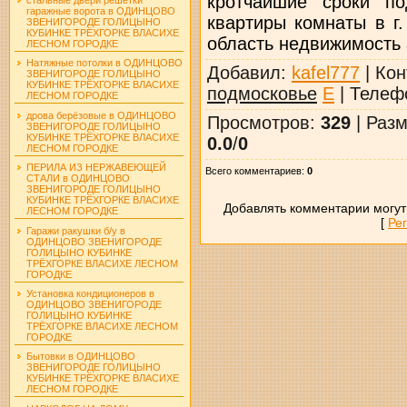
кротчайшие сроки п
гаражные ворота в ОДИНЦОВО
квартиры комнаты в г
ЗВЕНИГОРОДЕ ГОЛИЦЫНО
КУБИНКЕ ТРЁХГОРКЕ ВЛАСИХЕ
область недвижимость 
ЛЕСНОМ ГОРОДКЕ
Натяжные потолки в ОДИНЦОВО
Добавил
:
kafel777
|
Кон
ЗВЕНИГОРОДЕ ГОЛИЦЫНО
КУБИНКЕ ТРЁХГОРКЕ ВЛАСИХЕ
подмосковье
E
|
Телеф
ЛЕСНОМ ГОРОДКЕ
дрова берёзовые в ОДИНЦОВО
Просмотров
:
329
|
Разм
ЗВЕНИГОРОДЕ ГОЛИЦЫНО
КУБИНКЕ ТРЁХГОРКЕ ВЛАСИХЕ
0.0
/
0
ЛЕСНОМ ГОРОДКЕ
ПЕРИЛА ИЗ НЕРЖАВЕЮЩЕЙ
Всего комментариев
:
0
СТАЛИ в ОДИНЦОВО
ЗВЕНИГОРОДЕ ГОЛИЦЫНО
КУБИНКЕ ТРЁХГОРКЕ ВЛАСИХЕ
Добавлять комментарии могут
ЛЕСНОМ ГОРОДКЕ
[
Ре
Гаражи ракушки б/у в
ОДИНЦОВО ЗВЕНИГОРОДЕ
ГОЛИЦЫНО КУБИНКЕ
ТРЁХГОРКЕ ВЛАСИХЕ ЛЕСНОМ
ГОРОДКЕ
Установка кондиционеров в
ОДИНЦОВО ЗВЕНИГОРОДЕ
ГОЛИЦЫНО КУБИНКЕ
ТРЁХГОРКЕ ВЛАСИХЕ ЛЕСНОМ
ГОРОДКЕ
Бытовки в ОДИНЦОВО
ЗВЕНИГОРОДЕ ГОЛИЦЫНО
КУБИНКЕ ТРЁХГОРКЕ ВЛАСИХЕ
ЛЕСНОМ ГОРОДКЕ