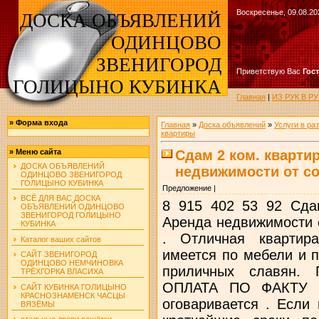
Воскресенье, 09.08.20
ДОСКА ОБЪЯВЛЕНИЙ
ОДИНЦОВО
ЗВЕНИГОРОД
Приветствую Вас
Гос
ГОЛИЦЫНО КУБИНКА
Главная
|
ИЗ РУК В 
»
Форма входа
Главная
»
Доска объявлений
»
Услуги в ра
квартиры
Сдам 2 ком. квартир
»
Меню сайта
ДОСКА ОБЪЯВЛЕНИЙ
недвижимости от с
ОДИНЦОВО ЗВЕНИГОРОД
ГОЛИЦЫНО КУБИНКА
Предложение |
ВСЁ ДЛЯ ВАС ДОСКА
8 915 402 53 92 Сдам
ОБЪЯВЛЕНИЙ ОДИНЦОВО
ЗВЕНИГОРОД ГОЛИЦЫНО
Аренда недвижимости
КУБИНКА
. Отличная квартир
Каталог ваших сайтов
имеется по мебели и 
САЙТ ЗВЕНИГОРОД
ОДИНЦОВО НЕМЧИНОВКА
приличных славян. 
ТРЁХГОРКА ВЛАСИХА
ОПЛАТА ПО ФАКТУ З
САЙТ КУБИНКА ГОЛИЦЫНО
КРАСНОЗНАМЕНСК ЧАСЦЫ
оговаривается . Если
ВЯЗЁМЫ
стальные двери решётки