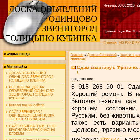
Четверг, 06.08.2026, 2
ДОСКА ОБЪЯВЛЕНИЙ
ОДИНЦОВО
ЗВЕНИГОРОД
Приветствую Вас
Гос
ГОЛИЦЫНО КУБИНКА
Главная
|
ИЗ РУК В 
»
Форма входа
Главная
»
Доска объявлений
»
Услуги в ра
квартиры
Сдам квартиру г. Фрязино. 
»
Меню сайта
/.
ДОСКА ОБЪЯВЛЕНИЙ
ОДИНЦОВО ЗВЕНИГОРОД
Предложение |
ГОЛИЦЫНО КУБИНКА
8 915 268 90 01 Сдам
ВСЁ ДЛЯ ВАС ДОСКА
ОБЪЯВЛЕНИЙ ОДИНЦОВО
Хороший ремонт. В н
ЗВЕНИГОРОД ГОЛИЦЫНО
КУБИНКА
бытовая техника, сан.
Каталог ваших сайтов
хорошем состоянии
САЙТ ЗВЕНИГОРОД
Русским, без животных
ОДИНЦОВО НЕМЧИНОВКА
ТРЁХГОРКА ВЛАСИХА
также есть варианты
САЙТ КУБИНКА ГОЛИЦЫНО
Щёлково, Фрязино Моск
КРАСНОЗНАМЕНСК ЧАСЦЫ
ВЯЗЁМЫ
Добавил
:
rjm227
|
Конт
стальные двери решётки