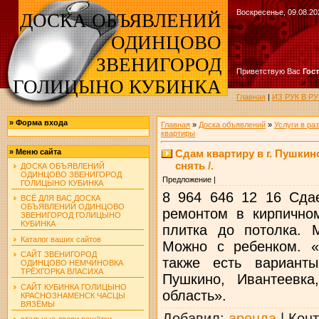
Воскресенье, 09.08.20
ДОСКА ОБЪЯВЛЕНИЙ
ОДИНЦОВО
ЗВЕНИГОРОД
Приветствую Вас
Гос
ГОЛИЦЫНО КУБИНКА
Главная
|
ИЗ РУК В 
»
Форма входа
Главная
»
Доска объявлений
»
Услуги в ра
квартиры
Сдам квартиру в г. Пушкино
»
Меню сайта
снять /.
ДОСКА ОБЪЯВЛЕНИЙ
ОДИНЦОВО ЗВЕНИГОРОД
Предложение |
ГОЛИЦЫНО КУБИНКА
8 964 646 12 16 Сдае
ВСЁ ДЛЯ ВАС ДОСКА
ОБЪЯВЛЕНИЙ ОДИНЦОВО
ремонтом в кирпично
ЗВЕНИГОРОД ГОЛИЦЫНО
КУБИНКА
плитка до потолка. 
Каталог ваших сайтов
Можно с ребенком. «
САЙТ ЗВЕНИГОРОД
также есть варианты
ОДИНЦОВО НЕМЧИНОВКА
ТРЁХГОРКА ВЛАСИХА
Пушкино, Ивантеевка
САЙТ КУБИНКА ГОЛИЦЫНО
область».
КРАСНОЗНАМЕНСК ЧАСЦЫ
ВЯЗЁМЫ
Добавил
:
аренда
|
Конт
стальные двери решётки