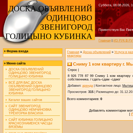
Суббота, 08.08.2026, 1
ДОСКА ОБЪЯВЛЕНИЙ
ОДИНЦОВО
ЗВЕНИГОРОД
Приветствую Вас
Гос
ГОЛИЦЫНО КУБИНКА
Главная
|
ИЗ РУК В 
»
Форма входа
Главная
»
Доска объявлений
»
Услуги в ра
квартиры
Сниму 1 ком квартиру г. 
»
Меню сайта
ДОСКА ОБЪЯВЛЕНИЙ
Спрос |
ОДИНЦОВО ЗВЕНИГОРОД
8 926 778 87 99 Сниму 1 ком квартиру 
ГОЛИЦЫНО КУБИНКА
собственника. / сдать-сдам -сдаю/
ВСЁ ДЛЯ ВАС ДОСКА
Добавил
:
аренда
|
Контактное лицо
:
Мытищ
ОБЪЯВЛЕНИЙ ОДИНЦОВО
ЗВЕНИГОРОД ГОЛИЦЫНО
Просмотров
:
315
|
Размещено до
: 31.12.20
КУБИНКА
Всего комментариев
:
0
Каталог ваших сайтов
САЙТ ЗВЕНИГОРОД
ОДИНЦОВО НЕМЧИНОВКА
Добавлять комментарии могу
ТРЁХГОРКА ВЛАСИХА
[
Р
САЙТ КУБИНКА ГОЛИЦЫНО
КРАСНОЗНАМЕНСК ЧАСЦЫ
ВЯЗЁМЫ
стальные двери решётки